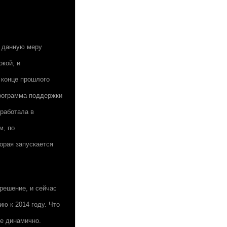
з данную меру
окой, и
 конце прошлого
программа поддержки
сработала в
м, по
торая запускается
решение, и сейчас
ю к 2014 году. Что
ее динамично.