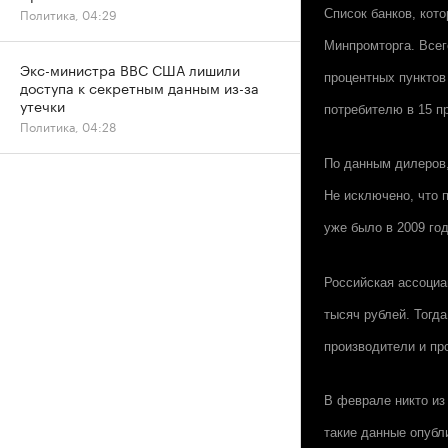
Политика, 04:29
Список банков, кот
Минпромторга. Всег
Экс-министра ВВС США лишили
процентных пунктов
доступа к секретным данным из-за
утечки
потребителю в 15 п
Политика, 04:28
По данным дилеров,
Не исключено, что 
уже было в 2009 год
Российская ассоциа
тысяч рублей. Тогд
производители и пр
В феврале никто из
такие данные опубл