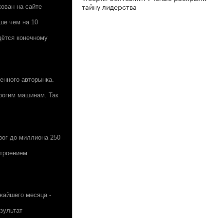
тайну лидерства
кован на сайте
ше чем на 10
дётся конечному
енного авторынка.
рогим машинам. Так
рог до миллиона 250
строением
жайшего месяца -
зультат