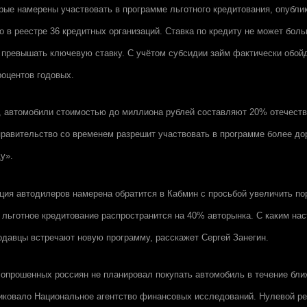
орые намерены участвовать в программе льготного кредитования, опубли
о в реестре 36 кредитных организаций. Ставка по кредиту не может боль
 превышать ключевую ставку. С учётом субсидии займ фактически обой
роцентов годовых.
 автомобили стоимостью до миллиона рублей составляют 20% отечеств
правительство со временем разрешит участвовать в программе более до
у».
ция автодилеров намерена обратится в Кабмин с просьбой увеличить по
а льготное кредитование распространится на 40% авторынка. С каким на
одавцы встречают новую программу, расскажет Сергей Занегин.
 опрошенных россиян не планировал покупать автомобиль в течение бли
иковало Национальное агентство финансовых исследований. Нулевой ре