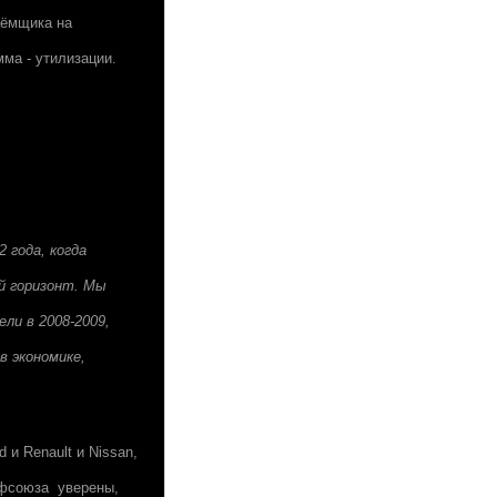
аёмщика на
ма - утилизации.
 года, когда
й горизонт. Мы
ли в 2008-2009,
в экономике,
 и Renault и Nissan,
офсоюза уверены,