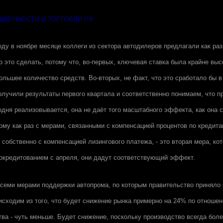
ЛЕННОСТИ И ТОРГОВЛИ РФ
оду в ноябре месяце коллеги из сектора автодилеров предлагали как ра
 это сделать, потому что, во-первых, ключевая ставка была крайне выс
ольшее количество средств. Во-вторых, не факт, что это сработало бы в
олучили результаты первого квартала и соответственно понимаем, что 
одня реализовывается, она не даёт того масштабного эффекта, как она 
ому как раз с мерами, связанными с компенсацией процентов по кредита
собственно с компенсацией лизингового платежа, - это вторая мера, ко
токредитованием с апреля, они дадут соответствующий эффект.
всеми мерами поддержки автопрома, по которым правительство приняло 
исходим из того, что будет снижение рынка примерно на 24% по отношени
тва - чуть меньше. Будет снижение, поскольку производство всегда бол