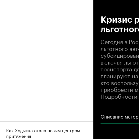
00
Кризис 
льготног
Сегодня в Ро
льготного авт
субсидирован
включая льго
транспорта д
планируют на
кто воспольз
приобрести м
Подробности 
Описание матер
Как Ходынка стала новым центром
притяжения