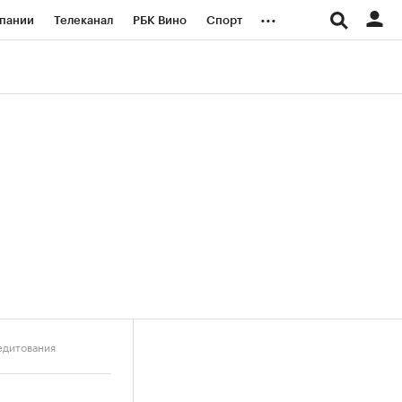
...
пании
Телеканал
РБК Вино
Спорт
ые проекты
Город
Стиль
Крипто
Спецпроекты СПб
логии и медиа
Финансы
едитования