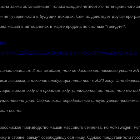
визна займа останавливает только каждого четвёртого потенциального з
й нет уверенности в будущих доходах. Сейчас действует другая програм
ина машин в автосалонах в марте продана по системе "трейд-ин".
НКО
ИКИ PRICEWATERHOUSECOOPERS В РФ ПО УСЛУГАМ АВТОБИЗНЕСУ
анавливаться. И мы ожидаем, что он достигнет пикового уровня 2012
мом высоком, в течение следующих пяти лет к 2020 году. Это длинны
ция в этом году и в прошлом году, отличается от того, что мы виде
существенно упал. Сейчас есть определённые структурные проблемы 
ают рост».
российское производство машин массового сегмента, но Volkswagen, Ford
рку в стране, займут освободившуюся нишу. Однако представители пр