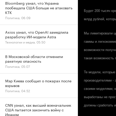
Bloomberg узнал, что Украина
пообещала США больше не атаковать
Будет 200 тысяч кре
КТК
Политика, 06:09
млрд рублей, котор
Axios узнал, что OpenAI замедлила
Мы лимитировали це
разработку ИИ-модели Astra
Технологии и медиа, 05:50
гаммы и легкокомме
возможности получи
В Московской области отменили
такая возможность 
ракетную опасность
Политика, 05:07
Те модели, которы
Мэр Киева сообщил о пожарах после
производителями - э
взрывов
своими моделями, к
Политика, 04:52
выработаны не прос
CNN узнал, как высший военачальник
должны сработать 
США пытается закончить войну с
Ираном