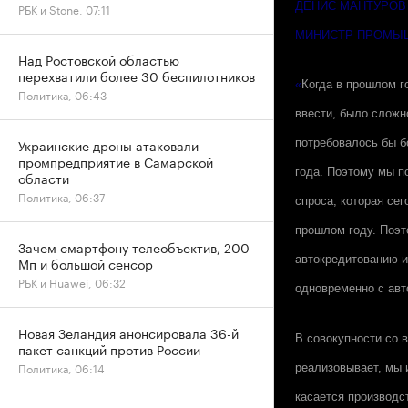
ДЕНИС МАНТУРОВ
РБК и Stone, 07:11
МИНИСТР ПРОМЫШ
Над Ростовской областью
перехватили более 30 беспилотников
«
Когда в прошлом г
Политика, 06:43
ввести, было сложно
Украинские дроны атаковали
потребовалось бы б
промпредприятие в Самарской
года. Поэтому мы п
области
Политика, 06:37
спроса, которая сег
прошлом году. Поэт
Зачем смартфону телеобъектив, 200
автокредитованию и 
Мп и большой сенсор
РБК и Huawei, 06:32
одновременно с ав
Новая Зеландия анонсировала 36-й
В совокупности со 
пакет санкций против России
Политика, 06:14
реализовывает, мы 
касается производс