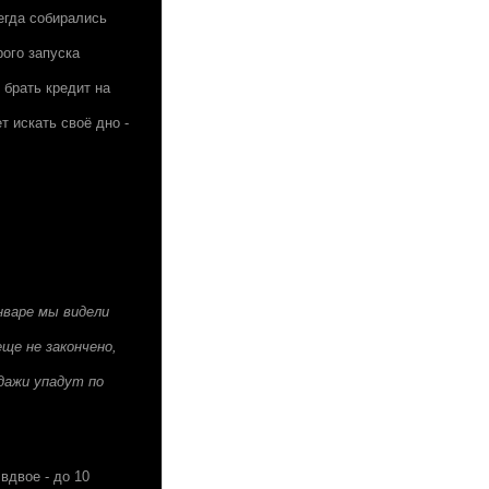
егда собирались
ого запуска
 брать кредит на
 искать своё дно -
нваре мы видели
ще не закончено,
дажи упадут по
вдвое - до 10