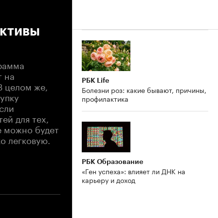
ективы
грамма
т на
РБК Life
В целом же,
Болезни роз: какие бывают, причины,
купку
профилактика
асли
ей для тех,
е можно будет
о легковую.
РБК Образование
«Ген успеха»: влияет ли ДНК на
карьеру и доход