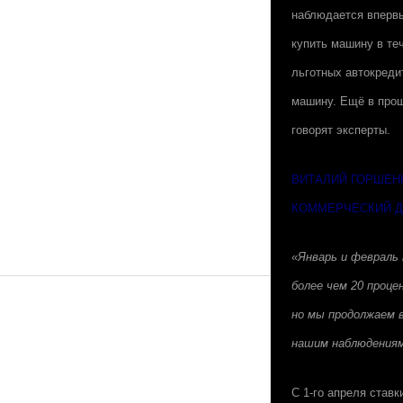
наблюдается впервы
купить машину в те
льготных автокреди
машину. Ещё в прош
говорят эксперты.
ВИТАЛИЙ ГОРШЕН
КОММЕРЧЕСКИЙ ДИ
«Январь и февраль 
более чем 20 проце
но мы продолжаем 
нашим наблюдениям 
С 1-го апреля став