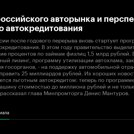
:00
/
00:00
российского авторынка и персп
о автокредитования
ссии после годового перерыва вновь стартует про
окредитования. В этом году правительство выдели
ие процентов по займам физлиц 1,5 млрд рублей. 
тный лизинг, программу утилизации автохлама, за
ля госорганов, - на поддержку автомобильной отр
править 25 миллиардов рублей. Из хороших новост
уется льготным автокредитом: теперь по программ
ашину стоимостью до миллиона рублей и не тольк
рассказал глава Минпромторга Денис Мантуров.
иала