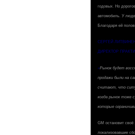
годовых. Но дорого
автомобиль. У люде
Благодаря ей полов
СЕРГЕЙ ЛИТВИНЕ
ДИРЕКТОР ПРАКТ
«
Рынок будет восст
продажи были на са
считают, что ситуа
когда рынок тоже 
которые ограничив
GM
остановит своё 
локализовавшие сбо