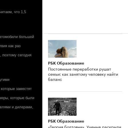
итаем, что 1,5
автомобили большой
вия как раз
, поэтому сегодня
РБК Образование
Постоянные переработки рушат
семьи: как занятому человеку найти
баланс
ругими
, которые заместят
 меры, которые были
телями и дилерами,
РБК Образование
«Теория болтовни». Ученые раскрыли