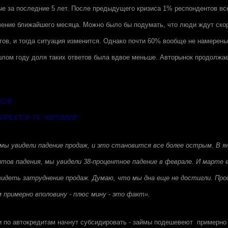
е за последние 5 лет. После предыдущего кризиса 1% респондентов вс
чение ближайшего месяца. Можно было бы подумать, что люди ждут скор
тов, и тогда ситуация изменится. Однако почти 60% вообще не намерены
лом году доля таких ответов была вдвое меньше. Авторынок продолжает
КОВ
РЕКТОР ГК "АВТОМИР"
мы увидели падение продаж, и это становится все более острым. В я
нтов падения, мы увидели 38-процентное падение в феврале. И марте е
видеть затруднение продаж. Думаю, что мы дна еще не достигли. Про
примерно вполовину - плюс мину - это факт».
ки по автокредитам начнут субсидировать - займы подешевеют примерно 