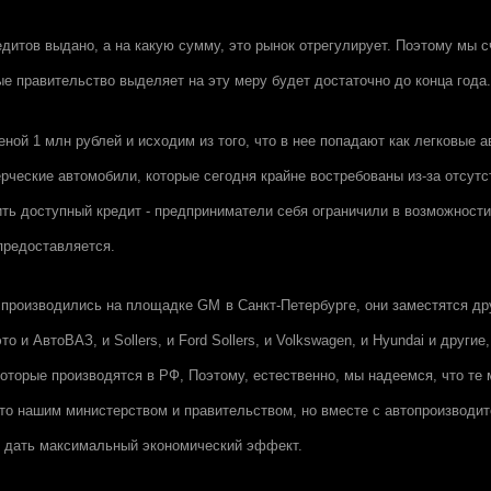
дитов выдано, а на какую сумму, это рынок отрегулирует. Поэтому мы сч
ые правительство выделяет на эту меру будет достаточно до конца года.
ной 1 млн рублей и исходим из того, что в нее попадают как легковые 
рческие автомобили, которые сегодня крайне востребованы из-за отсутст
ть доступный кредит - предприниматели себя ограничили в возможности
предоставляется.
е производились на площадке
GM
в Санкт-Петербурге, они заместятся д
то и АвтоВАЗ, и Sollers, и Ford Sollers, и Volkswagen, и Hyundai и другие
оторые производятся в РФ, Поэтому, естественно, мы надеемся, что те
то нашим министерством и правительством, но вместе с автопроизводи
и дать максимальный экономический эффект.