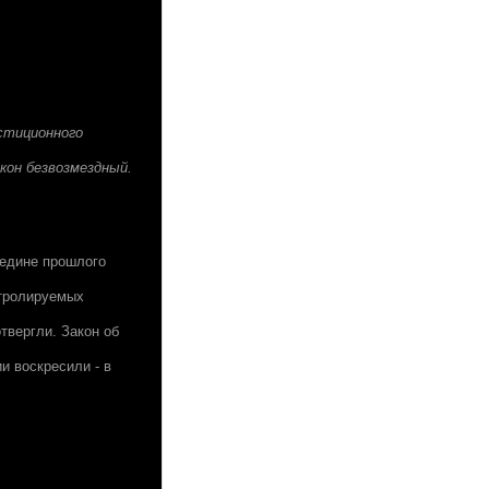
естиционного
кон безвозмездный.
редине прошлого
нтролируемых
твергли. Закон об
и воскресили - в