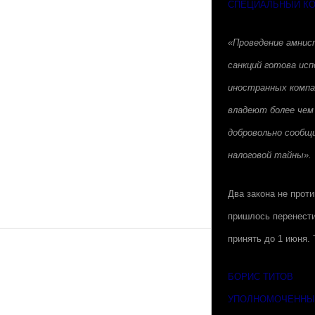
СПЕЦИАЛЬНЫЙ К
«Проведение амнис
санкций готова исп
иностранных компа
владеют более чем
добровольно сообщ
налоговой тайны».
Два закона не проти
пришлось перенести
принять до 1 июня. 
БОРИС ТИТОВ
УПОЛНОМОЧЕННЫЙ