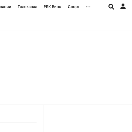
...
пании
Телеканал
РБК Вино
Спорт
ые проекты
Город
Стиль
Крипто
Спецпроекты СПб
логии и медиа
Финансы