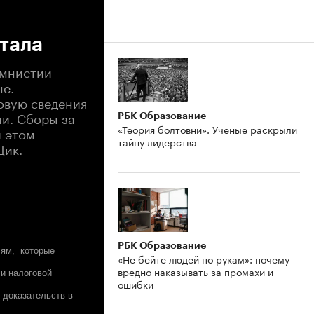
тала
амнистии
не.
овую сведения
ни. Сборы за
РБК Образование
«Теория болтовни». Ученые раскрыли
и этом
тайну лидерства
Дик.
РБК Образование
лям, которые
«Не бейте людей по рукам»: почему
вредно наказывать за промахи и
 и налоговой
ошибки
 доказательств в