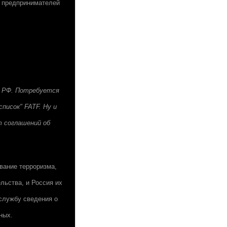
с предпринимателей
в РФ. Потребуется
писок" FATF. Ну и
т соглашений об
вание терроризма,
льства, и Россия их
 службу сведения о
ных.