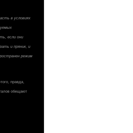
асть в условиях
руемых
ть, если они
ать и пряник, и
пространен режим
того, правда,
италов обещают