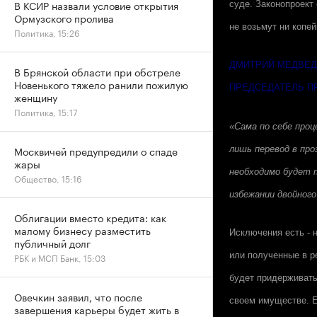
В КСИР назвали условие открытия
суде. Законопроект
Ормузского пролива
не возьмут ни копей
Политика, 15:26
ДМИТРИЙ МЕДВЕ
В Брянской области при обстреле
Новенького тяжело ранили пожилую
ПРЕДСЕДАТЕЛЬ П
женщину
Политика, 15:17
«Сама по себе про
Москвичей предупредили о спаде
лишь перевод в про
жары
необходимо будет 
Общество, 15:16
избежании двойного
Облигации вместо кредита: как
малому бизнесу разместить
Исключения есть - 
публичный долг
или полученные в р
РБК и МСП Банк, 15:03
будет придерживать
Овечкин заявил, что после
своем имуществе. Е
завершения карьеры будет жить в