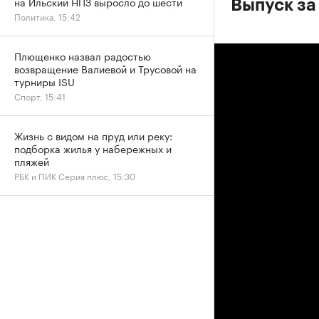
на Ильский НПЗ выросло до шести
Выпуск за
Политика, 15:42
Плющенко назвал радостью
возвращение Валиевой и Трусовой на
турниры ISU
Спорт, 15:41
Жизнь с видом на пруд или реку:
подборка жилья у набережных и
пляжей
РБК и ПИК Серия плюс, 15:30