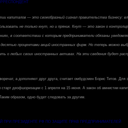
ОРРЕСПОНДЕНТ
тии капиталов — это своеобразный сигнал правительства бизнесу: вл
ользовать не только кнут, но и пряник. Кнут — это закон о контроли
ниях, в соответствии с которым предприниматели обязаны уведомля
 десятью процентами акций иностранных фирм. Но теперь можно выбр
ить о любых своих иностранных активах. На эти сведения будет рас
воречат, а дополняют друг друга, считает омбудсмен Борис Титов. Для э
 старт деофшоризации с 1 апреля на 15 июня. А закон об амнистии кап
Таким образом, одно будет следовать за другим.
 ПРИ ПРЕЗИДЕНТЕ РФ ПО ЗАЩИТЕ ПРАВ ПРЕДПРИНИМАТЕЛЕЙ