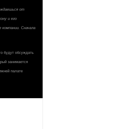
бождаешься от
ону и его
 компании. Сначала
го будут обсуждать
орый занимается
ижней палате