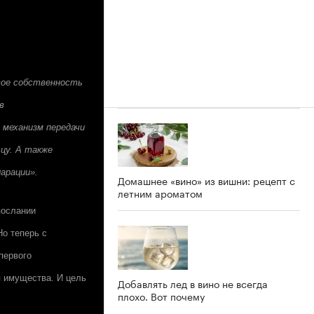
вое собственность
в
 механизм передачи
цу. А также
арации».
Домашнее «вино» из вишни: рецепт с
летним ароматом
послании
Но теперь с
первого
я имущества. И цель
Добавлять лед в вино не всегда
плохо. Вот почему