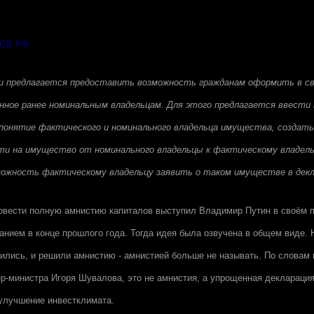
ОВ РФ
и предлагается предоставить возможность гражданам оформить в с
нное ранее номинальным владельцам. Для этого предлагается ввести 
понятие фактического и номинального владельца имущества, создать
ти на имущество от номинального владельцы к фактическому владель
ожность фактическому владельцу заявить о таком имуществе в декл
овести полную амнистию капиталов выступил Владимир Путин в своём 
нием в конце прошлого года. Тогда идея была озвучена в общем виде. 
ились, и решили амнистию - амнистией больше не называть. По словам 
р-министра Игоря Шувалова, это не амнистия, а упрощенная деклараци
 улучшение инвестклимата.