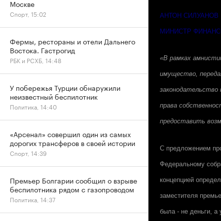
Москве
Спорт, 15:02
АНТОН СИЛУАНОВ
МИНИСТР ФИНАНС
Фермы, рестораны и отели Дальнего
Востока. Гастрогид
«В рамках амнисти
РБК и РСХБ, 14:48
имущество, переда
У побережья Турции обнаружили
законодательство 
неизвестный беспилотник
Политика, 14:40
права собственнос
предоставить возм
«Арсенал» совершил один из самых
дорогих трансферов в своей истории
С предложением пр
Спорт, 14:39
Федеральному собра
Премьер Болгарии сообщил о взрыве
концепцией определ
беспилотника рядом с газопроводом
заместителя премье
Политика, 14:37
была - не деньги, а