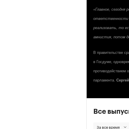
«Главное, сегодня 
ответственности п
реализовать, то ес
амнистия, потом д
В правительстве ср
в Госдуме, одновре
противодействием о
парламента.
Сергей
Все выпу
За все время