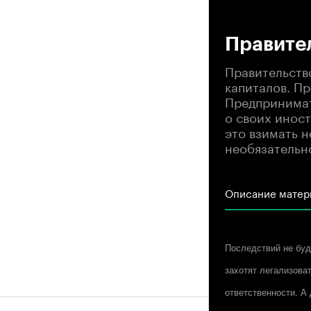
00
Правите
Правительств
капиталов. П
Предпринимат
о своих инос
это взимать н
необязательн
Описание матер
Последствий не бу
захотят легализова
ответственности. А