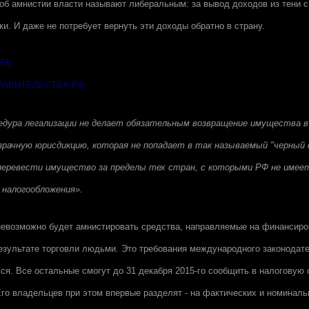
 об амнистии власти называют либеральным: за вывод доходов из тени 
ки. И даже не потребует вернуть эти доходы обратно в страну.
ДЕВ
РАВИТЕЛЬСТВА РФ
цедура легализации не делает обязательным возвращение имущества 
зрачную юрисдикцию, которая не попадает в так называемый "черный с
перевести имущество за пределы тех стран, с которыми РФ не имее
 налогообложения».
невозможно будет амнистировать средства, направляемые на финансиро
езультате торговли людьми. Это требования международного законодате
ся. Все остальные смогут до 31 декабря 2015-го сообщить в налоговую
го владельцев при этом впервые разделят - на фактических и номиналь