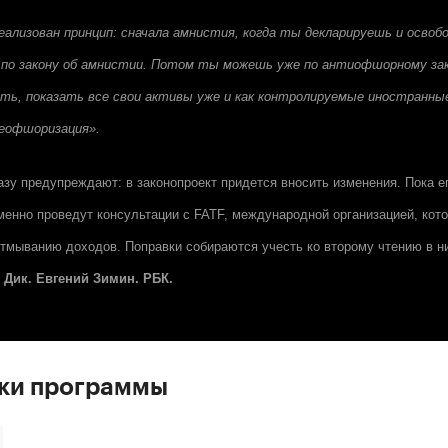
реализован принцип: сначала амнистия, когда ты декларируешь и осво
о закону об амнистии. Потом ты можешь уже по антиофшорному зак
ть, показать все свои активы уже и как контролируемые иностранные
еофшоризация».
азу предупреждают: в законопроект придется вносить изменения. Пока е
менно проведут консультации с FATF, международной организацией, кот
тмыванию доходов. Поправки собираются учесть ко второму чтению в н
 Дик. Евгений Зимин. РБК.
ски программы