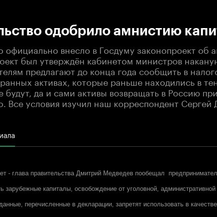
:00
/
00:00
льство одобрило амнистию капи
о официально внесло в Госдуму законопроект об 
роект был утверждён кабинетом министров накану
елям предлагают до конца года сообщить в налог
транных активах, которые раньше находились в те
е будут, да и сами активы возвращать в Россию пр
о. Все условия изучил наш корреспондент Сергей 
иала
дет - глава правительства Дмитрий Медведев пообещал предпринимате
ть зарубежные капиталы, освобождение от уголовной, административной
 данные, перечисленные в декларации, запретят использовать в качестве