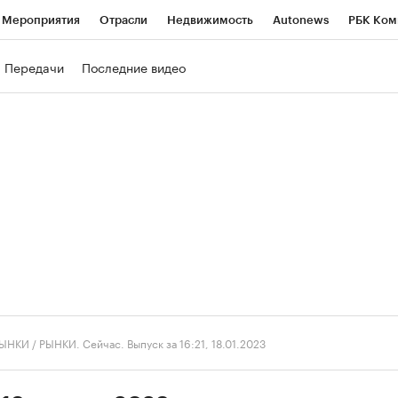
Мероприятия
Отрасли
Недвижимость
Autonews
РБК Ком
ние
РБК Курсы
РБК Life
Тренды
Визионеры
Национальн
Передачи
Последние видео
б
Исследования
Кредитные рейтинги
Франшизы
Газета
роверка контрагентов
Политика
Экономика
Бизнес
Техно
ЫНКИ
/
РЫНКИ. Сейчас. Выпуск за 16:21, 18.01.2023