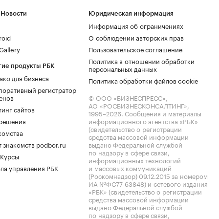
 Новости
Юридическая информация
Информация об ограничениях
roid
О соблюдении авторских прав
allery
Пользовательское соглашение
Политика в отношении обработки
гие продукты РБК
персональных данных
ако для бизнеса
Политика обработки файлов cookie
поративный регистратор
енов
© ООО «БИЗНЕСПРЕСС»,
АО «РОСБИЗНЕСКОНСАЛТИНГ»,
тинг сайтов
1995–2026
. Сообщения и материалы
.решения
информационного агентства «РБК»
(свидетельство о регистрации
комства
средства массовой информации
 знакомств podbor.ru
выдано Федеральной службой
по надзору в сфере связи,
 Курсы
информационных технологий
ла управления РБК
и массовых коммуникаций
(Роскомнадзор) 09.12.2015 за номером
ИА №ФС77-63848) и сетевого издания
«РБК» (свидетельство о регистрации
средства массовой информации
выдано Федеральной службой
по надзору в сфере связи,