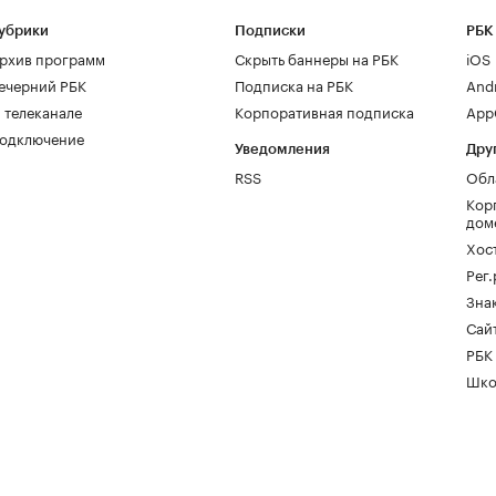
убрики
Подписки
РБК
рхив программ
Скрыть баннеры на РБК
iOS
ечерний РБК
Подписка на РБК
And
 телеканале
Корпоративная подписка
AppG
одключение
Уведомления
Дру
RSS
Обл
Кор
дом
Хос
Рег
Зна
Сайт
РБК
Шко