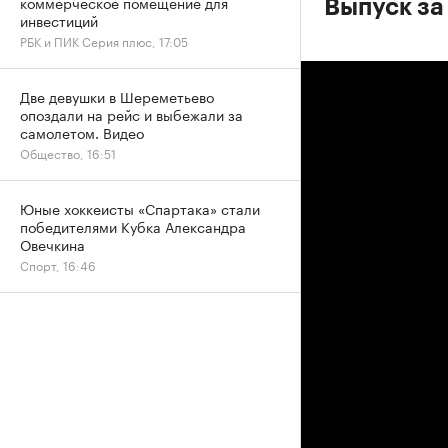
коммерческое помещение для
Выпуск за
инвестиций
РБК и ПИК Серия плюс, 17:05
Две девушки в Шереметьево
опоздали на рейс и выбежали за
самолетом. Видео
Общество, 16:51
Юные хоккеисты «Спартака» стали
победителями Кубка Александра
Овечкина
Спорт, 16:46