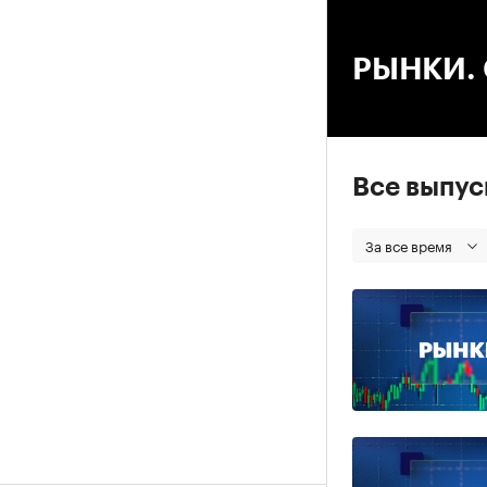
00
РЫНКИ. С
Все выпу
За все время