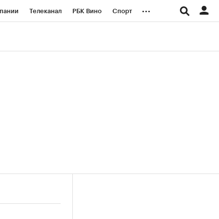
...
пании
Телеканал
РБК Вино
Спорт
ые проекты
Город
Стиль
Крипто
Спецпроекты СПб
логии и медиа
Финансы