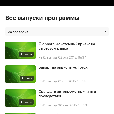
Все выпуски программы
За все время
Glencore и системный кризис на
сырьевом рынке
20:08
РБК. Взгляд
02 окт 2015, 15:37
Бинарные опционы vs Forex
18:42
РБК. Взгляд
01 окт 2015, 15:38
Скандал в автопроме: причины и
последствия
20:05
РБК. Взгляд
30 сен 2015, 15:36