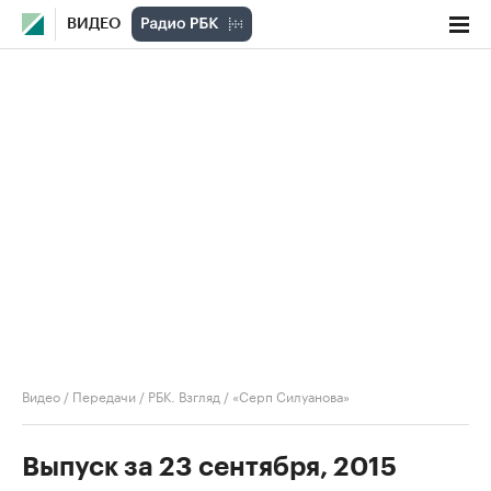
ВИДЕО
Видео
/
Передачи
/
РБК. Взгляд
/
«Серп Силуанова»
Выпуск за 23 сентября, 2015