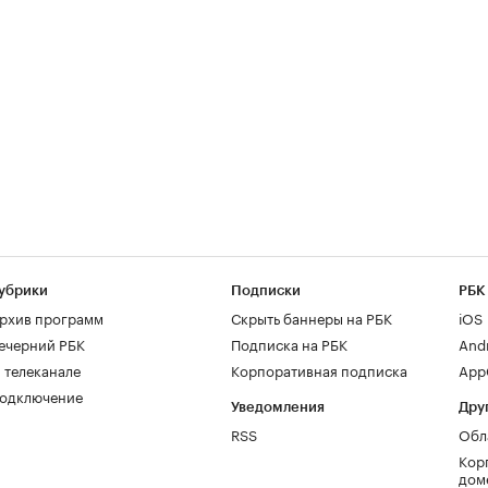
убрики
Подписки
РБК
рхив программ
Скрыть баннеры на РБК
iOS
ечерний РБК
Подписка на РБК
And
 телеканале
Корпоративная подписка
AppG
одключение
Уведомления
Дру
RSS
Обл
Кор
дом