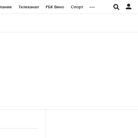
...
пании
Телеканал
РБК Вино
Спорт
ые проекты
Город
Стиль
Крипто
Спецпроекты СПб
логии и медиа
Финансы