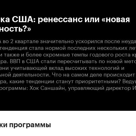
:00
/
00:00
ка США: ренессанс или «новая
ность?»
 во 2 квартале значительно ускорился после неуд
а тенденция стала нормой последних нескольких ле
ли также и более скромные темпы годового роста 
ра. ВВП в США стали пересчитывать по новой мето
ени учитывающей вклад высоких технологий и
ьной деятельности. Что на самом деле происходит
ра, какие тенденции станут приоритетными? Веду
программы: Хок Саншайн, управляющий директор 
ски программы