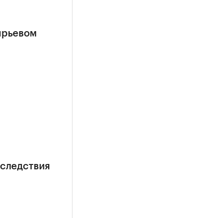
ырьевом
оследствия