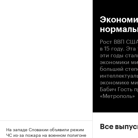
00
Экономи
нормаль
Рост ВВП США
в 15 году. Эт
эти годы ста
экономики ми
большей степ
интеллектуал
экономике ми
Бабич Гость 
«Метрополь»
Все выпу
На западе Словакии объявили режим
ЧС из-за пожара на военном полигоне