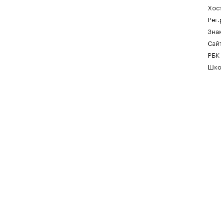
Хос
Рег
Зна
Сайт
РБК
Шко