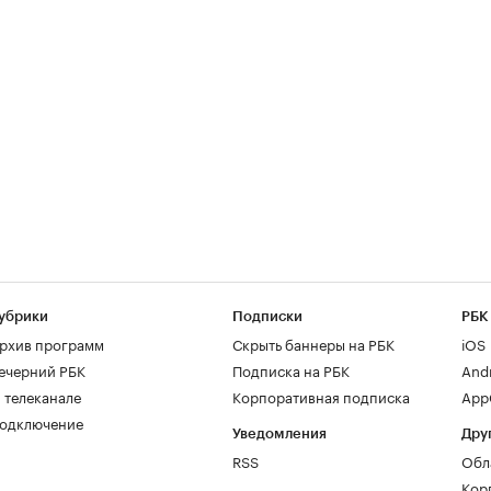
убрики
Подписки
РБК
рхив программ
Скрыть баннеры на РБК
iOS
ечерний РБК
Подписка на РБК
And
 телеканале
Корпоративная подписка
AppG
одключение
Уведомления
Дру
RSS
Обл
Кор