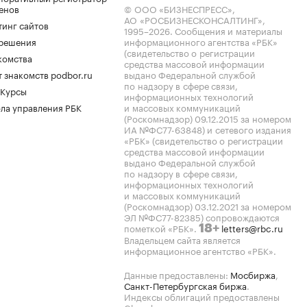
енов
© ООО «БИЗНЕСПРЕСС»,
АО «РОСБИЗНЕСКОНСАЛТИНГ»,
тинг сайтов
1995–2026
. Сообщения и материалы
.решения
информационного агентства «РБК»
(свидетельство о регистрации
комства
средства массовой информации
 знакомств podbor.ru
выдано Федеральной службой
по надзору в сфере связи,
 Курсы
информационных технологий
ла управления РБК
и массовых коммуникаций
(Роскомнадзор) 09.12.2015 за номером
ИА №ФС77-63848) и сетевого издания
«РБК» (свидетельство о регистрации
средства массовой информации
выдано Федеральной службой
по надзору в сфере связи,
информационных технологий
и массовых коммуникаций
(Роскомнадзор) 03.12.2021 за номером
ЭЛ №ФС77-82385) сопровождаются
пометкой «РБК».
letters@rbc.ru
18+
Владельцем сайта является
информационное агентство «РБК».
Данные предоставлены:
Мосбиржа
,
Санкт-Петербургская биржа
.
Индексы облигаций предоставлены