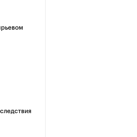
ырьевом
оследствия