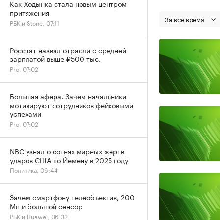
Как Ходынка стала новым центром
притяжения
За все время
РБК и Stone, 07:11
Росстат назвал отрасли с средней
зарплатой выше ₽500 тыс.
Pro, 07:02
Большая афера. Зачем начальники
мотивируют сотрудников фейковыми
успехами
Pro, 07:02
NBC узнал о сотнях мирных жертв
ударов США по Йемену в 2025 году
Политика, 06:44
Зачем смартфону телеобъектив, 200
Мп и большой сенсор
РБК и Huawei, 06:32