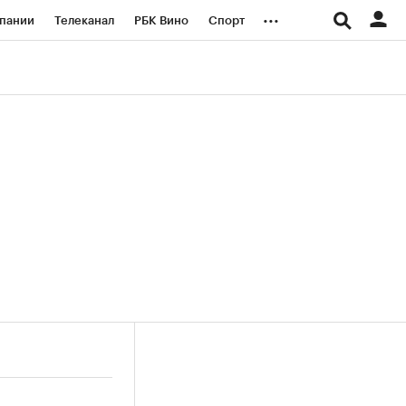
...
пании
Телеканал
РБК Вино
Спорт
ые проекты
Город
Стиль
Крипто
Спецпроекты СПб
логии и медиа
Финансы