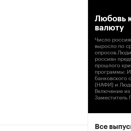
00
Любовь к
валюту
Число россия
выросло по с
опросов.Люди
россиян пред
прошлого кри
программы: И
банковского 
(НАФИ) и Люд
Включение из 
Заместитель 
Все выпу