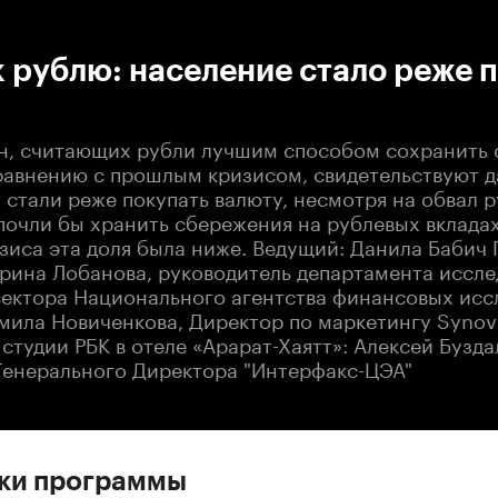
:00
/
00:00
 рублю: население стало реже 
н, считающих рубли лучшим способом сохранить 
равнению с прошлым кризисом, свидетельствуют 
 стали реже покупать валюту, несмотря на обвал 
почли бы хранить сбережения на рублевых вкладах
зиса эта доля была ниже. Ведущий: Данила Бабич 
рина Лобанова, руководитель департамента иссл
сектора Национального агентства финансовых ис
мила Новиченкова, Директор по маркетингу Syno
студии РБК в отеле «Арарат-Хаятт»: Алексей Бузда
Генерального Директора "Интерфакс-ЦЭА"
ски программы