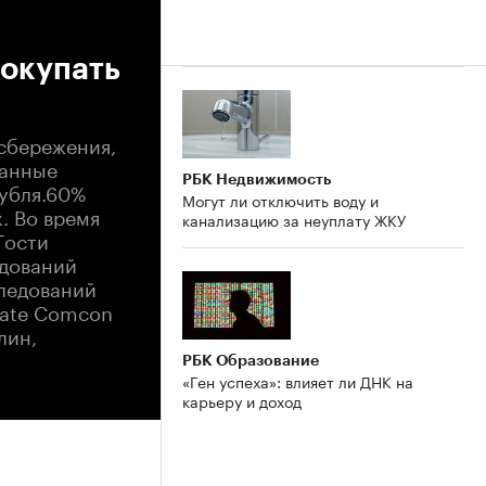
покупать
сбережения,
данные
РБК Недвижимость
рубля.60%
Могут ли отключить воду и
. Во время
канализацию за неуплату ЖКУ
Гости
едований
следований
vate Comcon
лин,
РБК Образование
«Ген успеха»: влияет ли ДНК на
карьеру и доход