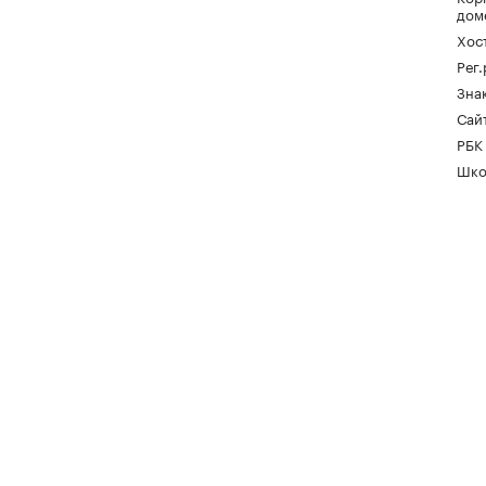
дом
Хос
Рег
Зна
Сайт
РБК
Шко