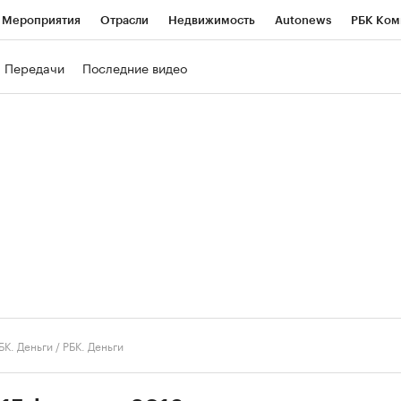
Мероприятия
Отрасли
Недвижимость
Autonews
РБК Ком
ние
РБК Курсы
РБК Life
Тренды
Визионеры
Национальн
Передачи
Последние видео
б
Исследования
Кредитные рейтинги
Франшизы
Газета
роверка контрагентов
Политика
Экономика
Бизнес
Техно
БК. Деньги
/
РБК. Деньги