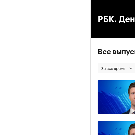
00
РБК. Ден
Все выпу
За все время