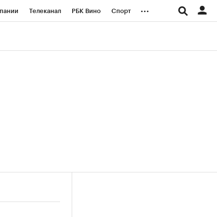
...
пании
Телеканал
РБК Вино
Спорт
ые проекты
Город
Стиль
Крипто
Спецпроекты СПб
логии и медиа
Финансы