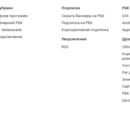
убрики
Подписки
РБК
рхив программ
Скрыть баннеры на РБК
iOS
ечерний РБК
Подписка на РБК
And
 телеканале
Корпоративная подписка
AppG
одключение
Уведомления
Дру
RSS
Обл
Кор
дом
Хос
Рег
Зна
Сайт
РБК
Шко