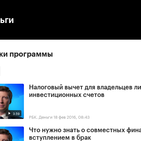
:00
/
00:00
ьги
ски программы
Налоговый вычет для владельцев л
инвестиционных счетов
3:59
РБК. Деньги
18 фев 2016, 08:43
Что нужно знать о совместных фин
вступлением в брак