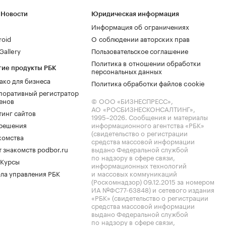
 Новости
Юридическая информация
Информация об ограничениях
roid
О соблюдении авторских прав
allery
Пользовательское соглашение
Политика в отношении обработки
гие продукты РБК
персональных данных
ако для бизнеса
Политика обработки файлов cookie
поративный регистратор
енов
© ООО «БИЗНЕСПРЕСС»,
АО «РОСБИЗНЕСКОНСАЛТИНГ»,
тинг сайтов
1995–2026
. Сообщения и материалы
.решения
информационного агентства «РБК»
(свидетельство о регистрации
комства
средства массовой информации
 знакомств podbor.ru
выдано Федеральной службой
по надзору в сфере связи,
 Курсы
информационных технологий
ла управления РБК
и массовых коммуникаций
(Роскомнадзор) 09.12.2015 за номером
ИА №ФС77-63848) и сетевого издания
«РБК» (свидетельство о регистрации
средства массовой информации
выдано Федеральной службой
по надзору в сфере связи,