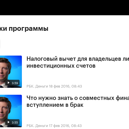
:00
/
00:00
ски программы
Налоговый вычет для владельцев л
инвестиционных счетов
3:59
РБК. Деньги
18 фев 2016, 08:43
Что нужно знать о совместных фин
вступлением в брак
3:55
РБК. Деньги
17 фев 2016, 08:43