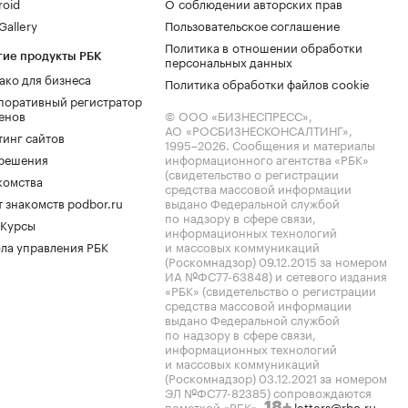
roid
О соблюдении авторских прав
allery
Пользовательское соглашение
Политика в отношении обработки
гие продукты РБК
персональных данных
ако для бизнеса
Политика обработки файлов cookie
поративный регистратор
енов
© ООО «БИЗНЕСПРЕСС»,
АО «РОСБИЗНЕСКОНСАЛТИНГ»,
тинг сайтов
1995–2026
. Сообщения и материалы
.решения
информационного агентства «РБК»
(свидетельство о регистрации
комства
средства массовой информации
 знакомств podbor.ru
выдано Федеральной службой
по надзору в сфере связи,
 Курсы
информационных технологий
ла управления РБК
и массовых коммуникаций
(Роскомнадзор) 09.12.2015 за номером
ИА №ФС77-63848) и сетевого издания
«РБК» (свидетельство о регистрации
средства массовой информации
выдано Федеральной службой
по надзору в сфере связи,
информационных технологий
и массовых коммуникаций
(Роскомнадзор) 03.12.2021 за номером
ЭЛ №ФС77-82385) сопровождаются
пометкой «РБК».
letters@rbc.ru
18+