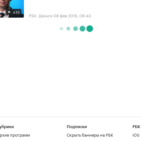
4:53
РБК. Деньги
08 фев 2016, 08:43
убрики
Подписки
РБК
рхив программ
Скрыть баннеры на РБК
iOS