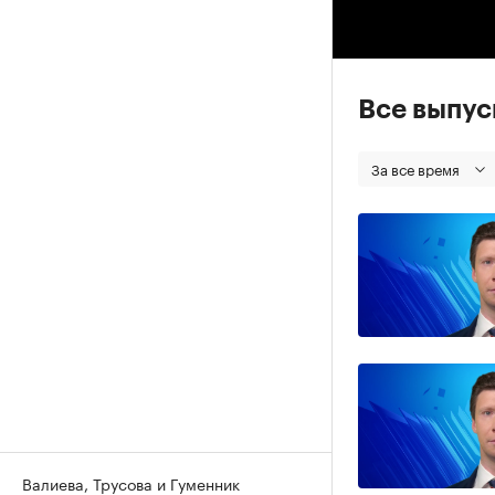
00
Все выпу
За все время
Валиева, Трусова и Гуменник