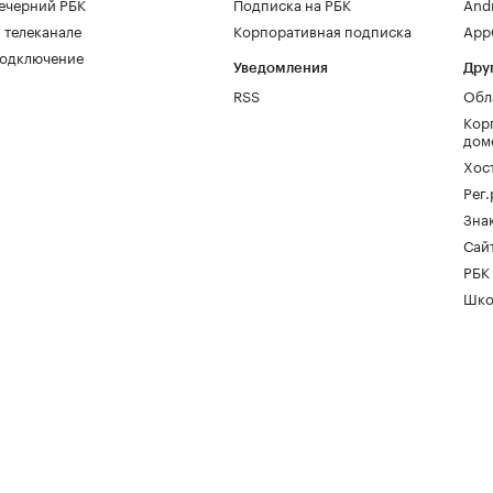
ечерний РБК
Подписка на РБК
And
 телеканале
Корпоративная подписка
AppG
одключение
Уведомления
Дру
RSS
Обл
Кор
дом
Хос
Рег
Зна
Сайт
РБК
Шко