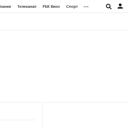
...
пании
Телеканал
РБК Вино
Спорт
ые проекты
Город
Стиль
Крипто
Спецпроекты СПб
логии и медиа
Финансы