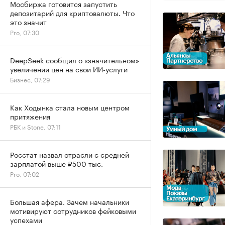
Мосбиржа готовится запустить
депозитарий для криптовалюты. Что
это значит
Pro, 07:30
DeepSeek сообщил о «значительном»
увеличении цен на свои ИИ-услуги
Бизнес, 07:29
Как Ходынка стала новым центром
притяжения
РБК и Stone, 07:11
Росстат назвал отрасли с средней
зарплатой выше ₽500 тыс.
Pro, 07:02
Большая афера. Зачем начальники
мотивируют сотрудников фейковыми
успехами