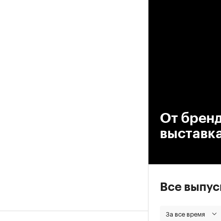
00
От бренд
выставк
Все выпу
За все время