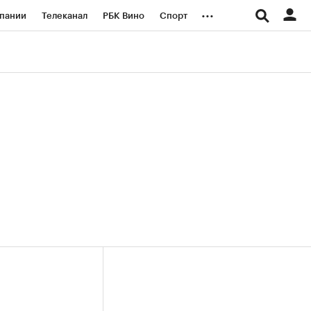
...
пании
Телеканал
РБК Вино
Спорт
ые проекты
Город
Стиль
Крипто
Спецпроекты СПб
логии и медиа
Финансы