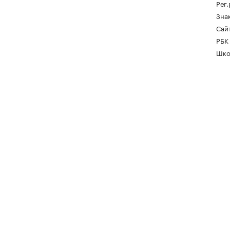
Рег
Зна
Сайт
РБК
Шко