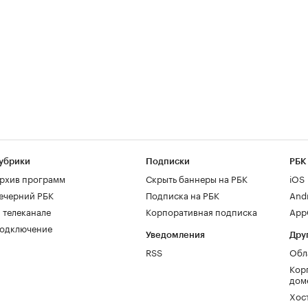
убрики
Подписки
РБК
рхив программ
Скрыть баннеры на РБК
iOS
ечерний РБК
Подписка на РБК
And
 телеканале
Корпоративная подписка
AppG
одключение
Уведомления
Дру
RSS
Обл
Кор
дом
Хос