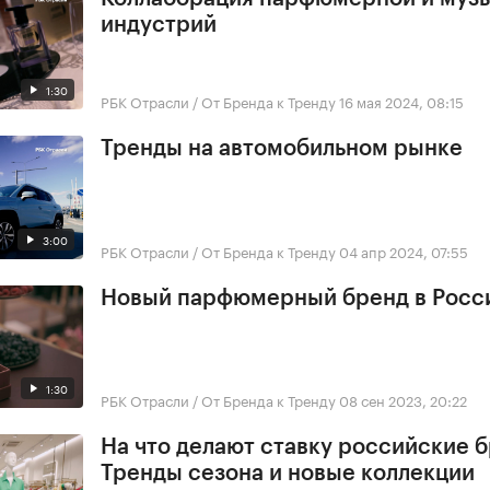
индустрий
1:30
РБК Отрасли / От Бренда к Тренду
16 мая 2024, 08:15
Тренды на автомобильном рынке
3:00
РБК Отрасли / От Бренда к Тренду
04 апр 2024, 07:55
Новый парфюмерный бренд в Росс
1:30
РБК Отрасли / От Бренда к Тренду
08 сен 2023, 20:22
На что делают ставку российские 
Тренды сезона и новые коллекции