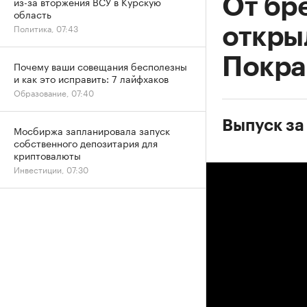
От бре
из-за вторжения ВСУ в Курскую
область
Политика, 07:43
откры
Покра
Почему ваши совещания бесполезны
и как это исправить: 7 лайфхаков
Образование, 07:40
Выпуск за 
Мосбиржа запланировала запуск
собственного депозитария для
криптовалюты
Инвестиции, 07:30