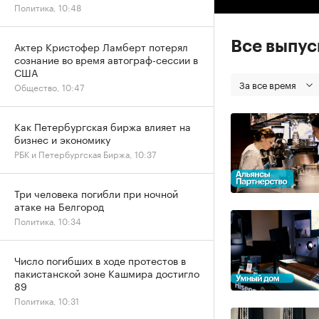
Политика, 10:48
Все выпу
Актер Кристофер Ламберт потерял
сознание во время автограф-сессии в
США
За все время
Общество, 10:47
Как Петербургская биржа влияет на
бизнес и экономику
РБК и Петербургская Биржа, 10:37
Три человека погибли при ночной
атаке на Белгород
Политика, 10:34
Число погибших в ходе протестов в
пакистанской зоне Кашмира достигло
89
Политика, 10:31