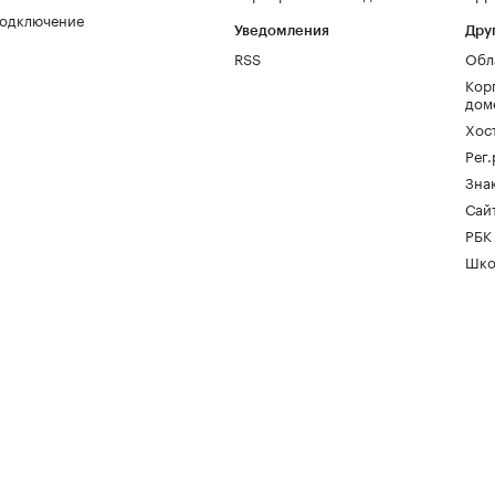
одключение
Уведомления
Дру
RSS
Обл
Кор
дом
Хос
Рег
Зна
Сайт
РБК
Шко