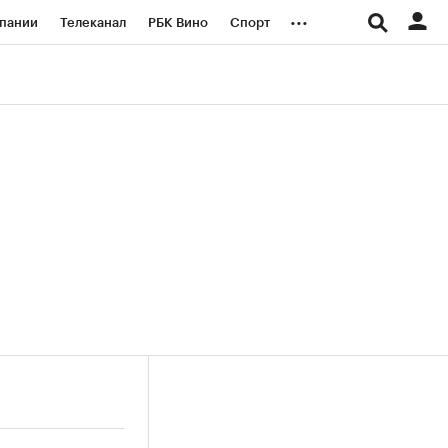
...
пании
Телеканал
РБК Вино
Спорт
ые проекты
Город
Стиль
Крипто
Спецпроекты СПб
логии и медиа
Финансы