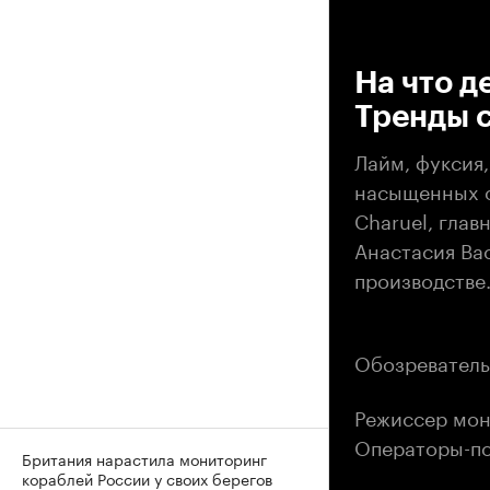
00
На что д
Тренды с
Лайм, фуксия,
насыщенных о
Charuel, глав
Анастасия Ва
производстве
Обозреватель
Режиссер мон
Операторы-по
Британия нарастила мониторинг
кораблей России у своих берегов