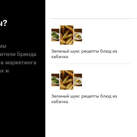
ы?
юмы
Зеленый шум: рецепты блюд из
вители бренда
кабачка
ла маркетинга
ах и
Зеленый шум: рецепты блюд из
кабачка