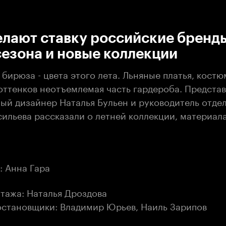
:00
/
00:00
елают ставку российские бренд
езона и новые коллекции
 бирюза - цвета этого лета. Льняные платья, кост
ттенков неотъемлемая часть гардероба. Предста
ный дизайнер Наталья Бульен и руководитель отде
сильева рассказали о летней коллекции, материал
.
: Анна Гара
тажа: Наталья Дроздова
становщики: Владимир Юрьев, Наиль Зарипов