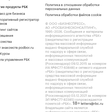
Политика в отношении обработки
гие продукты РБК
персональных данных
ако для бизнеса
Политика обработки файлов cookie
поративный регистратор
енов
© ООО «БИЗНЕСПРЕСС»,
АО «РОСБИЗНЕСКОНСАЛТИНГ»,
тинг сайтов
1995–2026
. Сообщения и материалы
.решения
информационного агентства «РБК»
(свидетельство о регистрации
комства
средства массовой информации
 знакомств podbor.ru
выдано Федеральной службой
по надзору в сфере связи,
 Курсы
информационных технологий
ла управления РБК
и массовых коммуникаций
(Роскомнадзор) 09.12.2015 за номером
ИА №ФС77-63848) и сетевого издания
«РБК» (свидетельство о регистрации
средства массовой информации
выдано Федеральной службой
по надзору в сфере связи,
информационных технологий
и массовых коммуникаций
(Роскомнадзор) 03.12.2021 за номером
ЭЛ №ФС77-82385) сопровождаются
пометкой «РБК».
letters@rbc.ru
18+
Владельцем сайта является
информационное агентство «РБК».