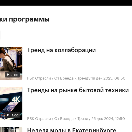
ски программы
Тренд на коллаборации
3:00
РБК Отрасли / От Бренда к Тренду
19 дек 2025, 08:50
Тренды на рынке бытовой техники
3:00
РБК Отрасли / От Бренда к Тренду
26 дек 2024, 12:50
Неделя моды в Екатеринбурге