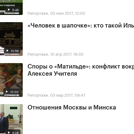
5:49
Репортажи.
05 июн 2017, 12:00
«Человек в шапочке»: кто такой Ил
10:59
Репортажи.
10 апр 2017, 19:30
Споры о «Матильде»: конфликт вок
Алексея Учителя
10:00
Репортажи.
03 мар 2017, 09:47
Отношения Москвы и Минска
5:28