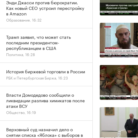
Энди Джасси против бюрократии.
Как новый CEO устроил перестройку
в Amazon
Образование, 16:32
Трамп заявил, что может стать
последним президентом-
республиканцем в США
Политика, 16:28
История биржевой торговли в России
РБК и Петербургская Биржа, 16:23
Власти Домодедово сообщили о
ликвидации разлива химикатов после
атаки ВСУ
Общество, 16:19
Верховный суд назначил дело о
снятии списка «Яблока» с выборов в