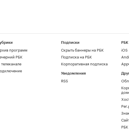
убрики
Подписки
РБК
рхив программ
Скрыть баннеры на РБК
iOS
ечерний РБК
Подписка на РБК
And
 телеканале
Корпоративная подписка
AppG
одключение
Уведомления
Дру
RSS
Обл
Кор
дом
Хос
Рег
Зна
Сайт
РБК