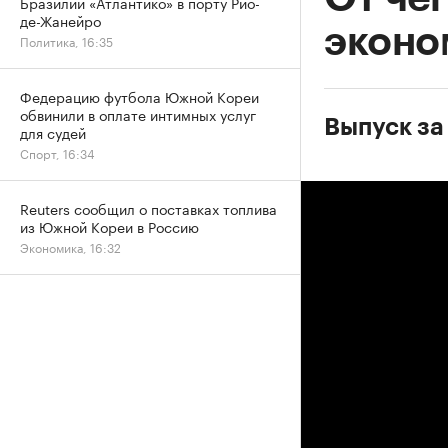
Бразилии «Атлантико» в порту Рио-
де-Жанейро
эконо
Политика, 16:35
Федерацию футбола Южной Кореи
обвинили в оплате интимных услуг
Выпуск за
для судей
Спорт, 16:34
Reuters сообщил о поставках топлива
из Южной Кореи в Россию
Экономика, 16:32