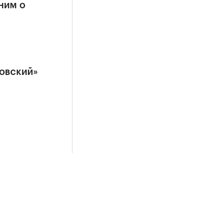
ним о
товский»