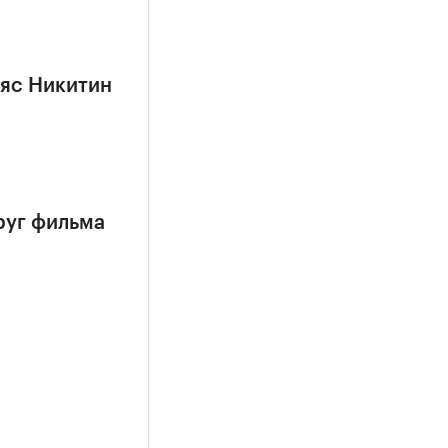
ьяс Никитин
руг фильма