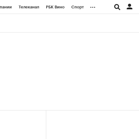
...
пании
Телеканал
РБК Вино
Спорт
ые проекты
Город
Стиль
Крипто
Спецпроекты СПб
логии и медиа
Финансы