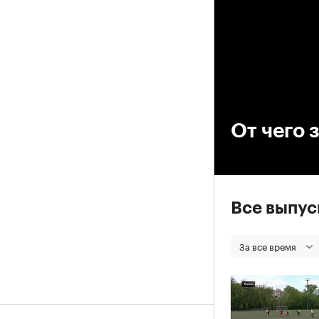
00
От чего 
Все выпу
За все время