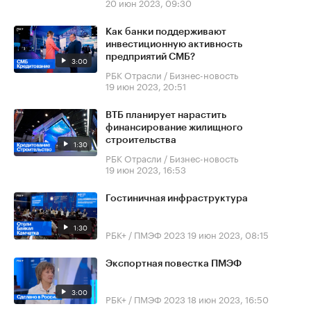
20 июн 2023, 09:30
Как банки поддерживают
инвестиционную активность
предприятий СМБ?
3:00
РБК Отрасли / Бизнес-новость
19 июн 2023, 20:51
ВТБ планирует нарастить
финансирование жилищного
строительства
1:30
РБК Отрасли / Бизнес-новость
19 июн 2023, 16:53
Гостиничная инфраструктура
1:30
РБК+ / ПМЭФ 2023
19 июн 2023, 08:15
Экспортная повестка ПМЭФ
3:00
РБК+ / ПМЭФ 2023
18 июн 2023, 16:50