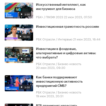
Искусственный интеллект, как
инструмент для бизнеса
3:00
РБК+ / ПМЭФ 2023
22 июн 2023, 07:50
Инвестиционная грамотность россиян
10:00
РБК Отрасли / Интервью
21 июн 2023, 16:44
Инвестиции в фондовые,
альтернативные и цифровые активы:
что выбрать?
3:00
РБК Отрасли / Бизнес-новость
20 июн 2023, 09:30
Как банки поддерживают
инвестиционную активность
предприятий СМБ?
3:00
РБК Отрасли / Бизнес-новость
19 июн 2023, 20:51
ВТБ планирует нарастить