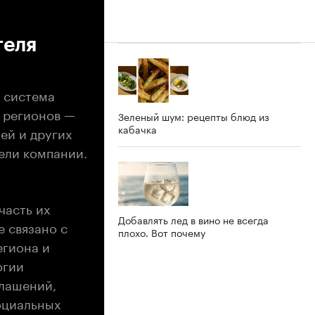
теля
 система
и регионов —
Зеленый шум: рецепты блюд из
кабачка
ей и других
ели компании.
часть их
Добавлять лед в вино не всегда
е связано c
плохо. Вот почему
егиона и
огии
глашений,
оциальных