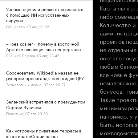
Карты являют
Ученые оценили риски от созданных
с помощью ИИ искусственных
либо совмеща
вирусов
Количество и
Общество, 07 авг, 23:52
администрацию
проектов пош
«Ноев ковчег»: почему в восточной
не отдельные
Арктике эволюция шла непрерывно
РБК и УК Первая, 07 авг, 23:45
портале госу
любым банком 
Сооснователь Wikipedia назвал ее
все новые фун
рупором пропаганды под эгидой ЦРУ
немаловажно, 
Технологии и медиа, 07 авг, 23:27
бонусов, прив
Такие проекты
Зеленский встретился с президентом
минимизирова
Сербии Вучичем
Политика, 07 авг, 23:20
например, у 
быть, использ
Как устроены приватные террасы в
межведомстве
квартирах «Серии плюс»