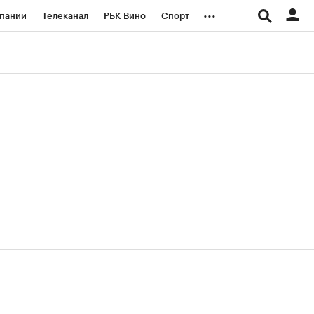
...
пании
Телеканал
РБК Вино
Спорт
ые проекты
Город
Стиль
Крипто
Спецпроекты СПб
логии и медиа
Финансы