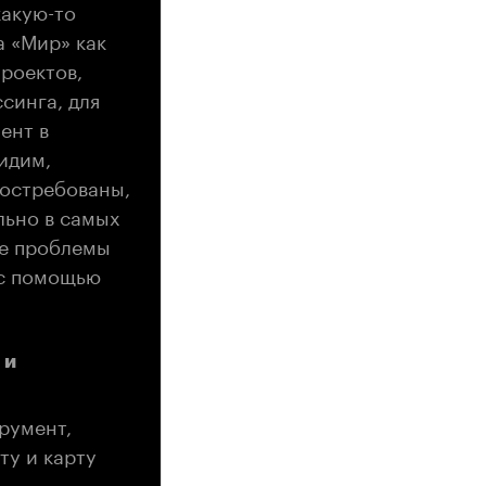
какую-то
а «Мир» как
роектов,
синга, для
ент в
видим,
востребованы,
льно в самых
ие проблемы
 с помощью
 и
румент,
ту и карту