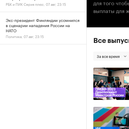
для того что
РБК и ПИК Серия плюс, 07 авг, 23:15
выплаты для ж
Экс-президент Финляндии усомнился
в сценарии нападения России на
НАТО
Политика, 07 авг, 23:15
Все выпу
За все время