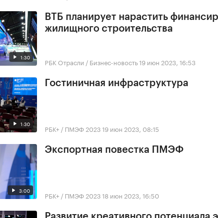
ВТБ планирует нарастить финанси
жилищного строительства
1:30
РБК Отрасли / Бизнес-новость
19 июн 2023, 16:53
Гостиничная инфраструктура
1:30
РБК+ / ПМЭФ 2023
19 июн 2023, 08:15
Экспортная повестка ПМЭФ
3:00
РБК+ / ПМЭФ 2023
18 июн 2023, 16:50
Развитие креативного потенциала 