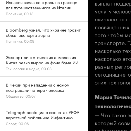
выплат поддер
Испания ввела контроль на границе
для путешественников из Италии
услугу челове
Политика, 00:13
ски-пасс на г
посвященных 
Bloomberg узнал, что Украине грозит
того чтобы м
обвал экспорта зерна
Политика, 00:09
транспорте. Т
насколько те
Экспорт синтетических алмазов из
насколько эт
Китая резко вырос на фоне бума ИИ
разных регион
Технологии и медиа, 00:08
сегодняшнего
этих техноло
В Чехии при нападении с ножом
пострадали четыре человека
Общество, 00:07
Мария Точило
технологиче
Telegraph сообщил о выплатах УЕФА
— Что такое 
вероятной любовнице Инфантино
который совм
Спорт, 00:06
нефинансовы