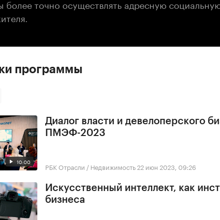
бы более точно осуществлять адресную социальну
ителя.
ски программы
Диалог власти и девелоперского би
ПМЭФ-2023
10:00
РБК Отрасли / Недвижимость
22 июн 2023, 09:26
Искусственный интеллект, как инс
бизнеса