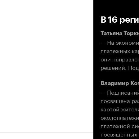
00
В 16 рег
Татьяна Торк
— На экономи
платежных ка
они направле
решений. Под
Владимир Ко
— Подписаний 
посвящена ра
картой жител
околоплатежн
платежной си
посвященных 