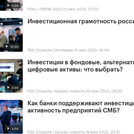
3:00
РБК+ / ПМЭФ 2023
22 июн 2023, 07:50
Инвестиционная грамотность росс
10:00
РБК Отрасли / Интервью
21 июн 2023, 16:44
Инвестиции в фондовые, альтернат
цифровые активы: что выбрать?
3:00
РБК Отрасли / Бизнес-новость
20 июн 2023, 09:30
Как банки поддерживают инвестиц
активность предприятий СМБ?
3:00
РБК Отрасли / Бизнес-новость
19 июн 2023, 20:51