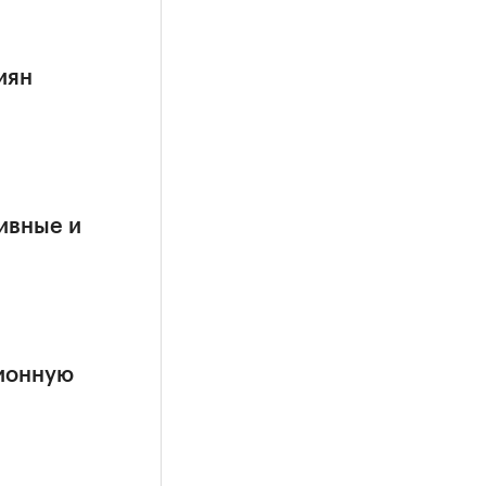
иян
ивные и
ионную