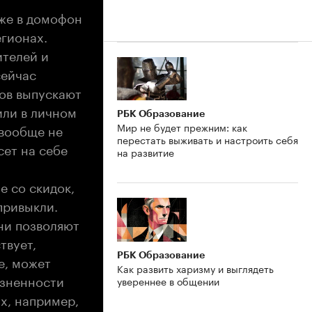
аже в домофон
егионах.
ителей и
сейчас
тов выпускают
или в личном
РБК Образование
Мир не будет прежним: как
 вообще не
перестать выживать и настроить себя
сет на себе
на развитие
е со скидок,
привыкли.
ни позволяют
твует,
РБК Образование
е, может
Как развить харизму и выглядеть
озненности
увереннее в общении
х, например,