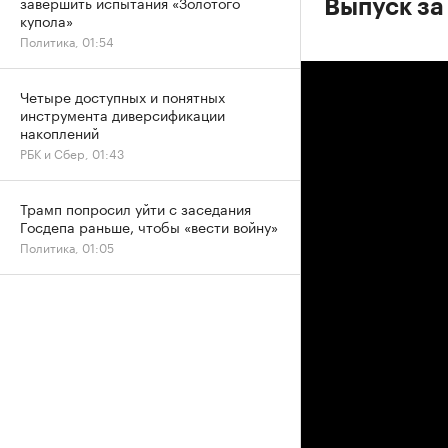
завершить испытания «Золотого
Выпуск за
купола»
Политика, 01:54
Четыре доступных и понятных
инструмента диверсификации
накоплений
РБК и Сбер, 01:43
Трамп попросил уйти с заседания
Госдепа раньше, чтобы «вести войну»
Политика, 01:05