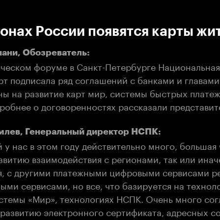
:00
/
00:00
ионах России появятся карты жи
иани, Обозреватель:
ческом форуме в Санкт-Петербурге Национальная
рт подписала ряд соглашений с банками и главам
ны на развитие карт мир, системы быстрых платеж
робнее о договоренностях рассказали представит
млев, Генеральный директор НСПК:
у нас в этом году действительно много, большая 
звитию взаимодействия с регионами, так или инач
я, с другими платежными цифровыми сервисами р
ыми сервисами, но все, что базируется на технол
стемы «Мир», технологиях НСПК. Очень много со
развитию электронного сертификата, адресных с