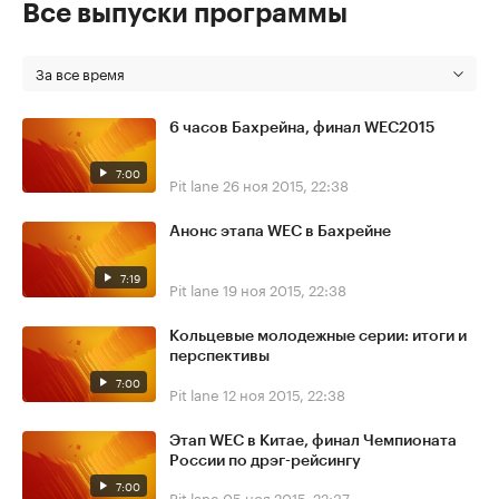
Все выпуски программы
За все время
6 часов Бахрейна, финал WEC2015
7:00
Pit lane
26 ноя 2015, 22:38
Анонс этапа WEC в Бахрейне
7:19
Pit lane
19 ноя 2015, 22:38
Кольцевые молодежные серии: итоги и
перспективы
7:00
Pit lane
12 ноя 2015, 22:38
Этап WEC в Китае, финал Чемпионата
России по дрэг-рейсингу
7:00
Pit lane
05 ноя 2015, 22:37