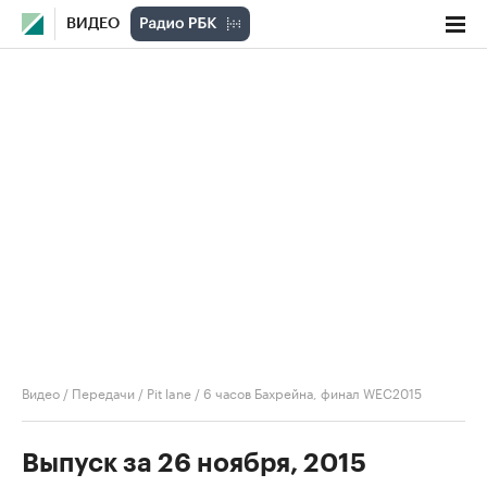
ВИДЕО
Видео
/
Передачи
/
Pit lane
/
6 часов Бахрейна, финал WEC2015
Выпуск за 26 ноября, 2015