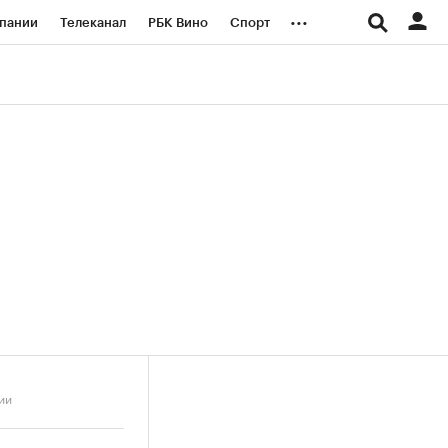
...
пании
Телеканал
РБК Вино
Спорт
ые проекты
Город
Стиль
Крипто
Спецпроекты СПб
логии и медиа
Финансы
ии