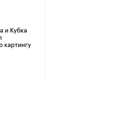
а и Кубка
л
о картингу