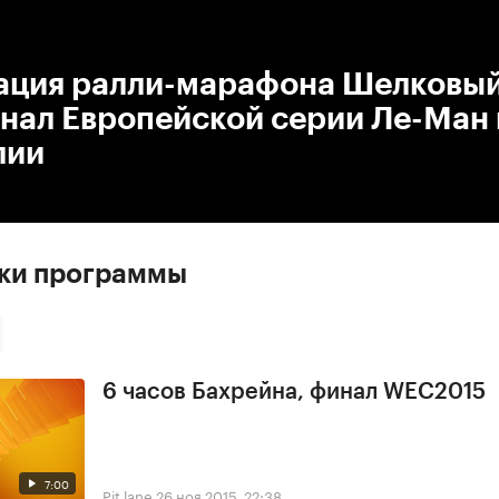
:00
/
00:00
ация ралли-марафона Шелковый
нал Европейской серии Ле-Ман 
лии
ски программы
6 часов Бахрейна, финал WEC2015
7:00
Pit lane
26 ноя 2015, 22:38