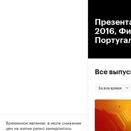
00
Презент
2016, Фи
Португа
Все выпу
За все время
Временное явление: в июле снижение
цен на жилье резко замедлилось