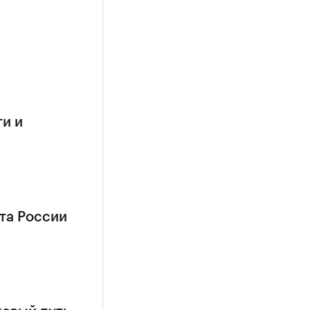
и и
та России