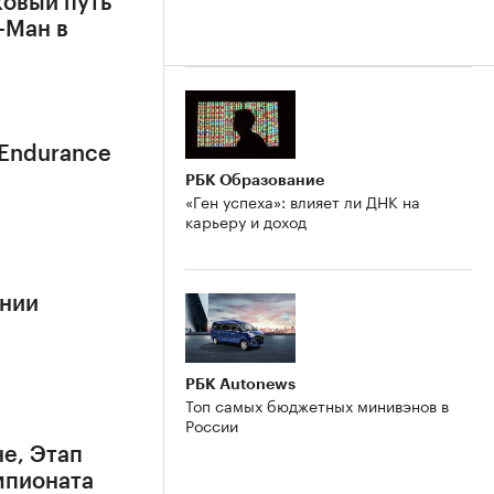
овый путь
-Ман в
 Endurance
РБК Образование
«Ген успеха»: влияет ли ДНК на
карьеру и доход
онии
РБК Autonews
Топ самых бюджетных минивэнов в
России
е, Этап
мпионата