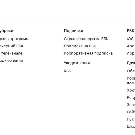
убрики
Подписки
РБК
рхив программ
Скрыть баннеры на РБК
iOS
ечерний РБК
Подписка на РБК
And
 телеканале
Корпоративная подписка
AppG
одключение
Уведомления
Дру
RSS
Обл
Кор
дом
Хос
Рег
Зна
Сайт
РБК
Шко