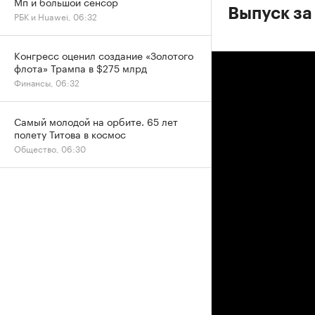
Мп и большой сенсор
Выпуск за
РБК и Huawei, 06:32
Конгресс оценил создание «Золотого
флота» Трампа в $275 млрд
Финансы, 06:32
Самый молодой на орбите. 65 лет
полету Титова в космос
Общество, 06:30