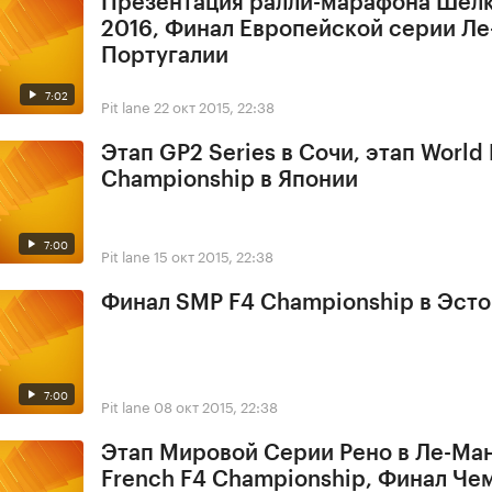
Презентация ралли-марафона Шелк
2016, Финал Европейской серии Ле
Португалии
7:02
Pit lane
22 окт 2015, 22:38
Этап GP2 Series в Сочи, этап World
Championship в Японии
7:00
Pit lane
15 окт 2015, 22:38
Финал SMP F4 Championship в Эст
7:00
Pit lane
08 окт 2015, 22:38
Этап Мировой Серии Рено в Ле-Ман
French F4 Championship, Финал Че