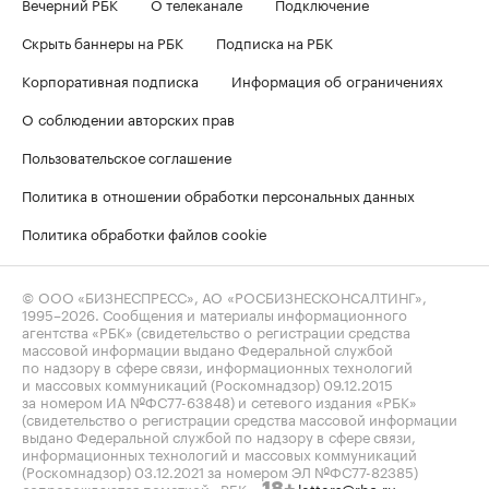
Вечерний РБК
О телеканале
Подключение
Скрыть баннеры на РБК
Подписка на РБК
Корпоративная подписка
Информация об ограничениях
О соблюдении авторских прав
Пользовательское соглашение
Политика в отношении обработки персональных данных
Политика обработки файлов cookie
© ООО «БИЗНЕСПРЕСС», АО «РОСБИЗНЕСКОНСАЛТИНГ»,
1995–2026
. Сообщения и материалы информационного
агентства «РБК» (свидетельство о регистрации средства
массовой информации выдано Федеральной службой
по надзору в сфере связи, информационных технологий
и массовых коммуникаций (Роскомнадзор) 09.12.2015
за номером ИА №ФС77-63848) и сетевого издания «РБК»
(свидетельство о регистрации средства массовой информации
выдано Федеральной службой по надзору в сфере связи,
информационных технологий и массовых коммуникаций
(Роскомнадзор) 03.12.2021 за номером ЭЛ №ФС77-82385)
сопровождаются пометкой «РБК».
letters@rbc.ru
18+