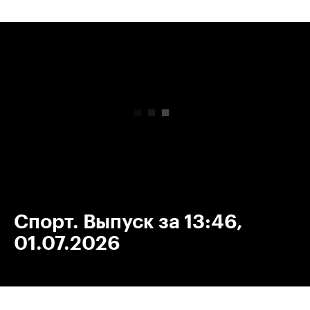
00:00
/
00:00
Спорт. Выпуск за 13:46,
01.07.2026