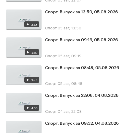
Спорт. Выпуск за 13:50, 05.08.2026
3:45
Спорт
05 авг, 13:50
Спорт. Выпуск за 09:19, 05.08.2026
3:57
Спорт
05 авг, 09:19
Спорт. Выпуск за 08:48, 05.08.2026
3:44
Спорт
05 авг, 08:48
Спорт. Выпуск за 22:08, 04.08.2026
4:33
Спорт
04 авг, 22:08
Спорт. Выпуск за 09:32, 04.08.2026