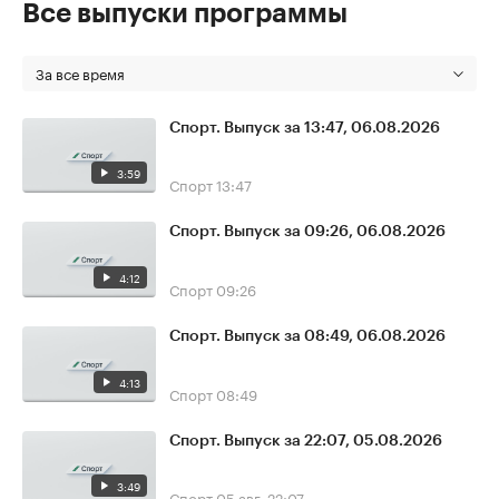
Все выпуски программы
За все время
Спорт. Выпуск за 13:47, 06.08.2026
3:59
Спорт
13:47
Спорт. Выпуск за 09:26, 06.08.2026
4:12
Спорт
09:26
Спорт. Выпуск за 08:49, 06.08.2026
4:13
Спорт
08:49
Спорт. Выпуск за 22:07, 05.08.2026
3:49
Спорт
05 авг, 22:07