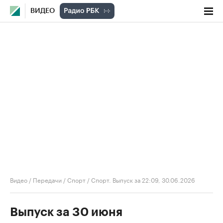
ВИДЕО
Видео
/
Передачи
/
Спорт
/
Спорт. Выпуск за 22:09, 30.06.2026
Выпуск за 30 июня