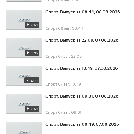
Спорт. Выпуск за 08:44, 08.08.2026
3:59
Спорт
08 авг, 08:44
Спорт. Выпуск за 22:09, 07.08.2026
3:36
Спорт
07 авг, 22:09
Спорт. Выпуск за 13:49, 07.08.2026
4:00
Спорт
07 авг, 13:49
Спорт. Выпуск за 09:31, 07.08.2026
3:59
Спорт
07 авг, 09:31
Спорт. Выпуск за 08:49, 07.08.2026