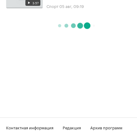
3:57
Спорт
05 авг, 09:19
Контактная информация
Редакция
Архив программ