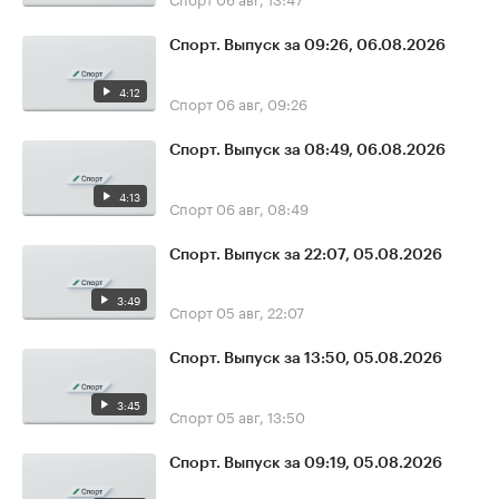
Спорт. Выпуск за 09:26, 06.08.2026
4:12
Спорт
06 авг, 09:26
Спорт. Выпуск за 08:49, 06.08.2026
4:13
Спорт
06 авг, 08:49
Спорт. Выпуск за 22:07, 05.08.2026
3:49
Спорт
05 авг, 22:07
Спорт. Выпуск за 13:50, 05.08.2026
3:45
Спорт
05 авг, 13:50
Спорт. Выпуск за 09:19, 05.08.2026