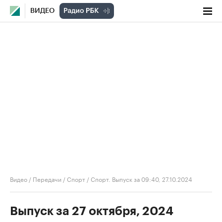
ВИДЕО
Видео
/
Передачи
/
Спорт
/
Спорт. Выпуск за 09:40, 27.10.2024
Выпуск за 27 октября, 2024