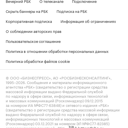
Вечерний РБК
О телеканале
Подключение
Скрыть баннеры на РБК
Подписка на РБК
Корпоративная подписка
Информация об ограничениях
О соблюдении авторских прав
Пользовательское соглашение
Политика в отношении обработки персональных данных
Политика обработки файлов cookie
© ООО «БИЗНЕСПРЕСС», АО «РОСБИЗНЕСКОНСАЛТИНГ»,
1995–2026
. Сообщения и материалы информационного
агентства «РБК» (свидетельство о регистрации средства
массовой информации выдано Федеральной службой
по надзору в сфере связи, информационных технологий
и массовых коммуникаций (Роскомнадзор) 09.12.2015
за номером ИА №ФС77-63848) и сетевого издания «РБК»
(свидетельство о регистрации средства массовой информации
выдано Федеральной службой по надзору в сфере связи,
информационных технологий и массовых коммуникаций
(Роскомнадзор) 03.12.2021 за номером ЭЛ №ФС77-82385)
сопровождаются пометкой «РБК».
letters@rbc.ru
18+