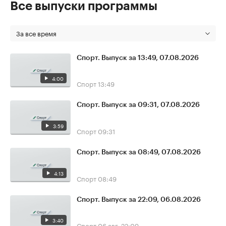
Все выпуски программы
За все время
Спорт. Выпуск за 13:49, 07.08.2026
4:00
Спорт
13:49
Спорт. Выпуск за 09:31, 07.08.2026
3:59
Спорт
09:31
Спорт. Выпуск за 08:49, 07.08.2026
4:13
Спорт
08:49
Спорт. Выпуск за 22:09, 06.08.2026
3:40
Спорт
06 авг, 22:09