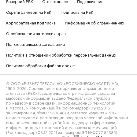
Вечерний РБК
О телеканале
Подключение
Скрыть баннеры на РБК
Подписка на РБК
Корпоративная подписка
Информация об ограничениях
О соблюдении авторских прав
Пользовательское соглашение
Политика в отношении обработки персональных данных
Политика обработки файлов cookie
© ООО «БИЗНЕСПРЕСС», АО «РОСБИЗНЕСКОНСАЛТИНГ»,
1995–2026
. Сообщения и материалы информационного
агентства «РБК» (свидетельство о регистрации средства
массовой информации выдано Федеральной службой
по надзору в сфере связи, информационных технологий
и массовых коммуникаций (Роскомнадзор) 09.12.2015
за номером ИА №ФС77-63848) и сетевого издания «РБК»
(свидетельство о регистрации средства массовой информации
выдано Федеральной службой по надзору в сфере связи,
информационных технологий и массовых коммуникаций
(Роскомнадзор) 03.12.2021 за номером ЭЛ №ФС77-82385)
сопровождаются пометкой «РБК».
letters@rbc.ru
18+