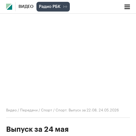
ВИДЕО
Видео
/
Передачи
/
Спорт
/
Спорт. Выпуск за 22:08, 24.05.2026
Выпуск за 24 мая