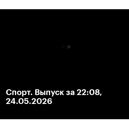
00:00
/
00:00
Спорт. Выпуск за 22:08,
24.05.2026