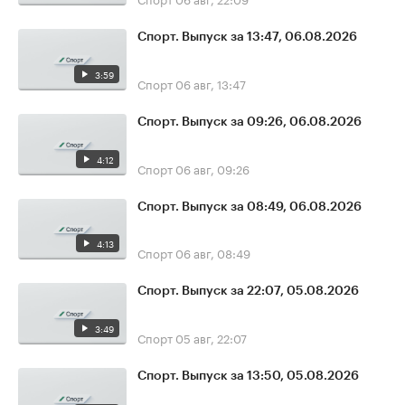
Спорт. Выпуск за 13:47, 06.08.2026
3:59
Спорт
06 авг, 13:47
Спорт. Выпуск за 09:26, 06.08.2026
4:12
Спорт
06 авг, 09:26
Спорт. Выпуск за 08:49, 06.08.2026
4:13
Спорт
06 авг, 08:49
Спорт. Выпуск за 22:07, 05.08.2026
3:49
Спорт
05 авг, 22:07
Спорт. Выпуск за 13:50, 05.08.2026