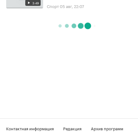
3:49
Спорт
05 авг, 22:07
Контактная информация
Редакция
Архив программ