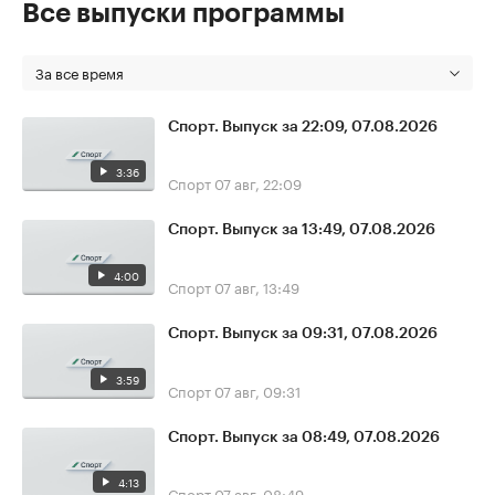
Все выпуски программы
За все время
Спорт. Выпуск за 22:09, 07.08.2026
3:36
Спорт
07 авг, 22:09
Спорт. Выпуск за 13:49, 07.08.2026
4:00
Спорт
07 авг, 13:49
Спорт. Выпуск за 09:31, 07.08.2026
3:59
Спорт
07 авг, 09:31
Спорт. Выпуск за 08:49, 07.08.2026
4:13
Спорт
07 авг, 08:49