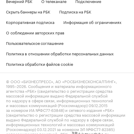
Вечерний РБК
О телеканале
Подключение
Скрыть баннеры на РБК
Подписка на РБК
Корпоративная подписка
Информация об ограничениях
О соблюдении авторских прав
Пользовательское соглашение
Политика в отношении обработки персональных данных
Политика обработки файлов cookie
© ООО «БИЗНЕСПРЕСС», АО «РОСБИЗНЕСКОНСАЛТИНГ»,
1995–2026
. Сообщения и материалы информационного
агентства «РБК» (свидетельство о регистрации средства
массовой информации выдано Федеральной службой
по надзору в сфере связи, информационных технологий
и массовых коммуникаций (Роскомнадзор) 09.12.2015
за номером ИА №ФС77-63848) и сетевого издания «РБК»
(свидетельство о регистрации средства массовой информации
выдано Федеральной службой по надзору в сфере связи,
информационных технологий и массовых коммуникаций
(Роскомнадзор) 03.12.2021 за номером ЭЛ №ФС77-82385)
сопровождаются пометкой «РБК».
letters@rbc.ru
18+