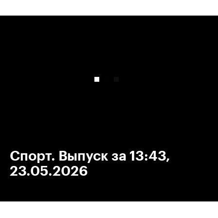
00:00
/
00:00
Спорт. Выпуск за 13:43,
23.05.2026