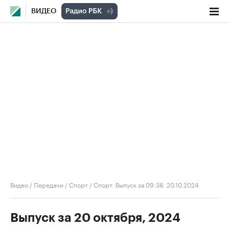
ВИДЕО
Видео
/
Передачи
/
Спорт
/
Спорт. Выпуск за 09:38, 20.10.2024
Выпуск за 20 октября, 2024