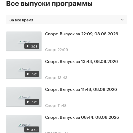
Все выпуски программы
За все время
Спорт. Выпуск за 22:09, 08.08.2026
3:28
Спорт
22:09
Спорт. Выпуск за 13:43, 08.08.2026
4:01
Спорт
13:43
Спорт. Выпуск за 11:48, 08.08.2026
4:01
Спорт
11:48
Спорт. Выпуск за 08:44, 08.08.2026
3:59
Спорт
08:44