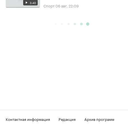
3:40
Спорт
06 авг, 22:09
Контактная информация
Редакция
Архив программ