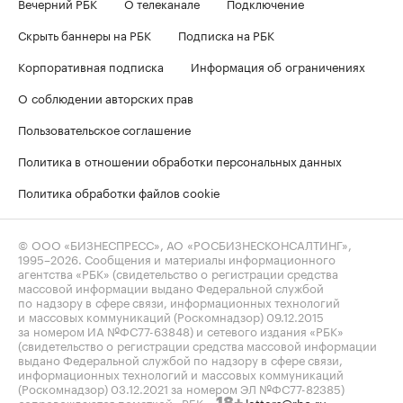
Вечерний РБК
О телеканале
Подключение
Скрыть баннеры на РБК
Подписка на РБК
Корпоративная подписка
Информация об ограничениях
О соблюдении авторских прав
Пользовательское соглашение
Политика в отношении обработки персональных данных
Политика обработки файлов cookie
© ООО «БИЗНЕСПРЕСС», АО «РОСБИЗНЕСКОНСАЛТИНГ»,
1995–2026
. Сообщения и материалы информационного
агентства «РБК» (свидетельство о регистрации средства
массовой информации выдано Федеральной службой
по надзору в сфере связи, информационных технологий
и массовых коммуникаций (Роскомнадзор) 09.12.2015
за номером ИА №ФС77-63848) и сетевого издания «РБК»
(свидетельство о регистрации средства массовой информации
выдано Федеральной службой по надзору в сфере связи,
информационных технологий и массовых коммуникаций
(Роскомнадзор) 03.12.2021 за номером ЭЛ №ФС77-82385)
сопровождаются пометкой «РБК».
letters@rbc.ru
18+