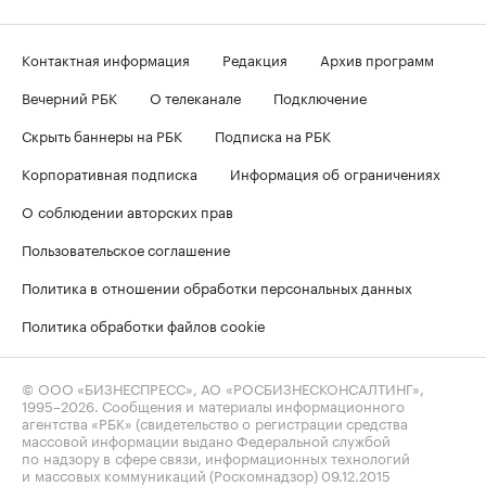
Контактная информация
Редакция
Архив программ
Вечерний РБК
О телеканале
Подключение
Скрыть баннеры на РБК
Подписка на РБК
Корпоративная подписка
Информация об ограничениях
О соблюдении авторских прав
Пользовательское соглашение
Политика в отношении обработки персональных данных
Политика обработки файлов cookie
© ООО «БИЗНЕСПРЕСС», АО «РОСБИЗНЕСКОНСАЛТИНГ»,
1995–2026
. Сообщения и материалы информационного
агентства «РБК» (свидетельство о регистрации средства
массовой информации выдано Федеральной службой
по надзору в сфере связи, информационных технологий
и массовых коммуникаций (Роскомнадзор) 09.12.2015