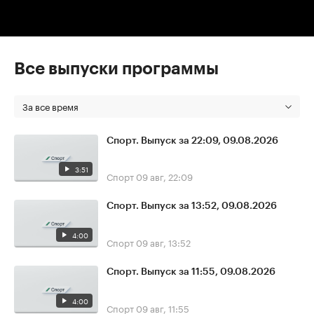
Все выпуски программы
За все время
Спорт. Выпуск за 22:09, 09.08.2026
3:51
Спорт
09 авг, 22:09
Спорт. Выпуск за 13:52, 09.08.2026
4:00
Спорт
09 авг, 13:52
Спорт. Выпуск за 11:55, 09.08.2026
4:00
Спорт
09 авг, 11:55