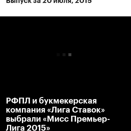
Выпуск за 20 июля, 2015
00:00
/
00:00
РФПЛ и букмекерская
компания «Лига Ставок»
выбрали «Мисс Премьер-
Лига 2015»