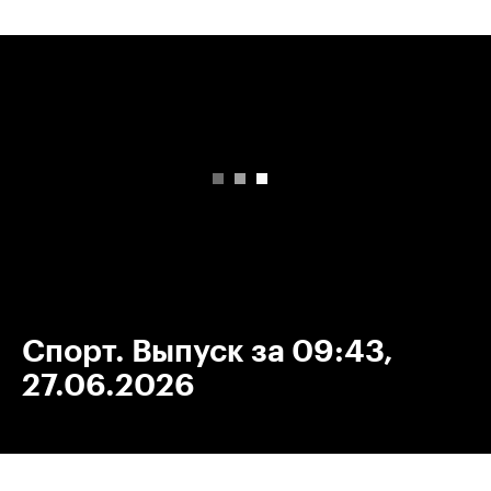
00:00
/
00:00
Спорт. Выпуск за 09:43,
27.06.2026