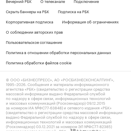
Вечерний РБК
О телеканале
Подключение
Скрыть баннеры на РБК
Подписка на РБК
Корпоративная подписка
Информация об ограничениях
О соблюдении авторских прав
Пользовательское соглашение
Политика в отношении обработки персональных данных
Политика обработки файлов cookie
© ООО «БИЗНЕСПРЕСС», АО «РОСБИЗНЕСКОНСАЛТИНГ»,
1995–2026
. Сообщения и материалы информационного
агентства «РБК» (свидетельство о регистрации средства
массовой информации выдано Федеральной службой
по надзору в сфере связи, информационных технологий
и массовых коммуникаций (Роскомнадзор) 09.12.2015
за номером ИА №ФС77-63848) и сетевого издания «РБК»
(свидетельство о регистрации средства массовой информации
выдано Федеральной службой по надзору в сфере связи,
информационных технологий и массовых коммуникаций
(Роскомнадзор) 03.12.2021 за номером ЭЛ №ФС77-82385)
сопровождаются пометкой «РБК».
letters@rbc.ru
18+