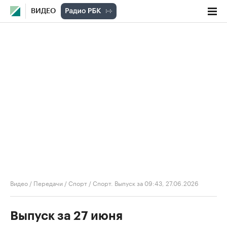
ВИДЕО
Видео
/
Передачи
/
Спорт
/
Спорт. Выпуск за 09:43, 27.06.2026
Выпуск за 27 июня