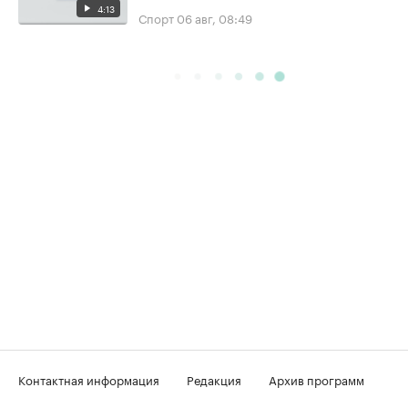
4:13
Спорт
06 авг, 08:49
Контактная информация
Редакция
Архив программ