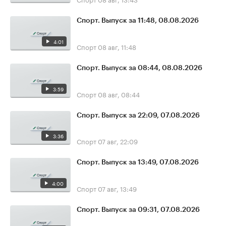
Спорт. Выпуск за 11:48, 08.08.2026
4:01
Спорт
08 авг, 11:48
Спорт. Выпуск за 08:44, 08.08.2026
3:59
Спорт
08 авг, 08:44
Спорт. Выпуск за 22:09, 07.08.2026
3:36
Спорт
07 авг, 22:09
Спорт. Выпуск за 13:49, 07.08.2026
4:00
Спорт
07 авг, 13:49
Спорт. Выпуск за 09:31, 07.08.2026