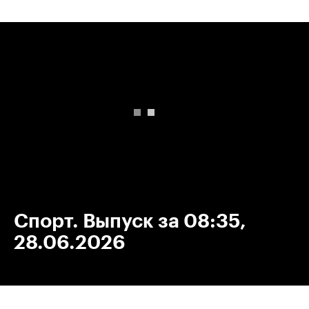
00:00
/
00:00
Спорт. Выпуск за 08:35,
28.06.2026