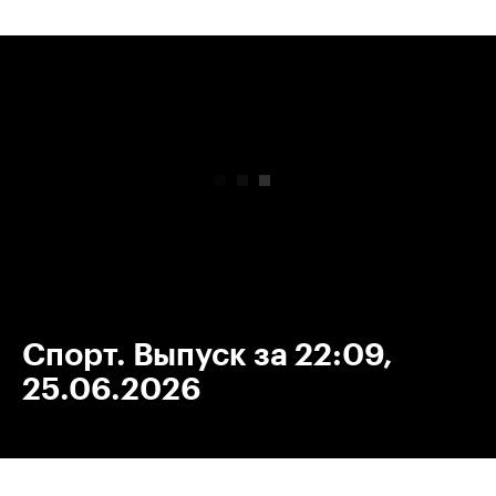
00:00
/
00:00
Спорт. Выпуск за 22:09,
25.06.2026