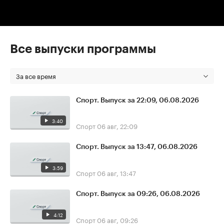
Все выпуски программы
За все время
Спорт. Выпуск за 22:09, 06.08.2026
3:40
Спорт
06 авг, 22:09
Спорт. Выпуск за 13:47, 06.08.2026
3:59
Спорт
06 авг, 13:47
Спорт. Выпуск за 09:26, 06.08.2026
4:12
Спорт
06 авг, 09:26