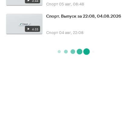
3:44
Спорт
05 авг, 08:48
Спорт. Выпуск за 22:08, 04.08.2026
4:33
Спорт
04 авг, 22:08