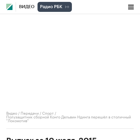
ВИДЕО
Видео
/
Передачи
/
Спорт
/
Полузащитник сборной Конго Дельвин Ндинга перешёл в столичный
"Локомотив"