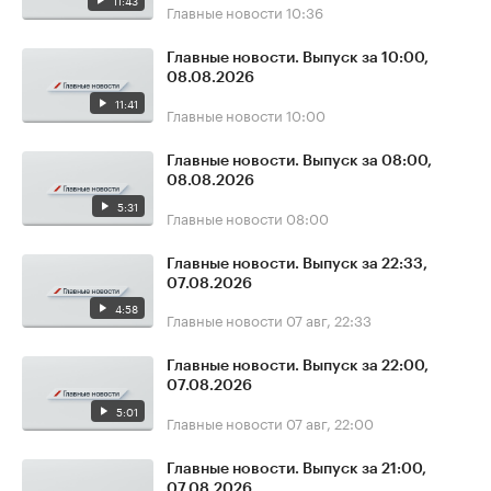
11:43
Главные новости
10:36
Главные новости. Выпуск за 10:00,
08.08.2026
11:41
Главные новости
10:00
Главные новости. Выпуск за 08:00,
08.08.2026
5:31
Главные новости
08:00
Главные новости. Выпуск за 22:33,
07.08.2026
4:58
Главные новости
07 авг, 22:33
Главные новости. Выпуск за 22:00,
07.08.2026
5:01
Главные новости
07 авг, 22:00
Главные новости. Выпуск за 21:00,
07.08.2026