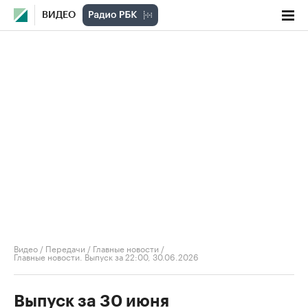
ВИДЕО
Видео
/
Передачи
/
Главные новости
/
Главные новости. Выпуск за 22:00, 30.06.2026
Выпуск за 30 июня