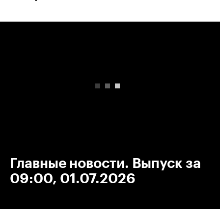
00:00
/
00:00
Главные новости. Выпуск за
09:00, 01.07.2026