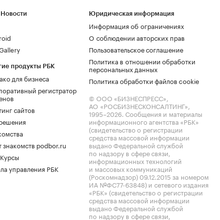
 Новости
Юридическая информация
Информация об ограничениях
roid
О соблюдении авторских прав
allery
Пользовательское соглашение
Политика в отношении обработки
гие продукты РБК
персональных данных
ако для бизнеса
Политика обработки файлов cookie
поративный регистратор
енов
© ООО «БИЗНЕСПРЕСС»,
АО «РОСБИЗНЕСКОНСАЛТИНГ»,
тинг сайтов
1995–2026
. Сообщения и материалы
.решения
информационного агентства «РБК»
(свидетельство о регистрации
комства
средства массовой информации
 знакомств podbor.ru
выдано Федеральной службой
по надзору в сфере связи,
 Курсы
информационных технологий
ла управления РБК
и массовых коммуникаций
(Роскомнадзор) 09.12.2015 за номером
ИА №ФС77-63848) и сетевого издания
«РБК» (свидетельство о регистрации
средства массовой информации
выдано Федеральной службой
по надзору в сфере связи,