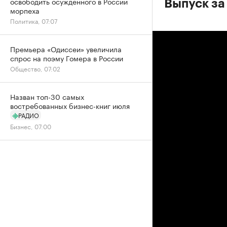
освободить осужденного в России
Выпуск за
морпеха
Политика, 07:07
Премьера «Одиссеи» увеличила
спрос на поэму Гомера в России
Общество, 07:02
Назван топ-30 самых
востребованных бизнес-книг июля
РАДИО
Бизнес, 07:00