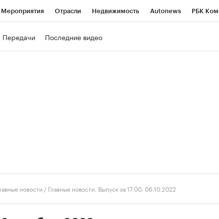
Мероприятия
Отрасли
Недвижимость
Autonews
РБК Ком
ние
РБК Курсы
РБК Life
Тренды
Визионеры
Национальн
Передачи
Последние видео
б
Исследования
Кредитные рейтинги
Франшизы
Газета
роверка контрагентов
Политика
Экономика
Бизнес
Техно
лавные новости
/
Главные новости. Выпуск за 17:00, 06.10.2022