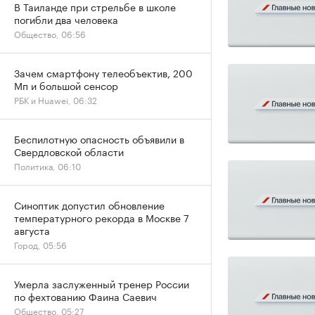
В Таиланде при стрельбе в школе
погибли два человека
Общество, 06:56
Зачем смартфону телеобъектив, 200
Мп и большой сенсор
РБК и Huawei, 06:32
Беспилотную опасность объявили в
Свердловской области
Политика, 06:10
Синоптик допустил обновление
температурного рекорда в Москве 7
августа
Город, 05:56
Умерла заслуженный тренер России
по фехтованию Фаина Саевич
Общество, 05:27