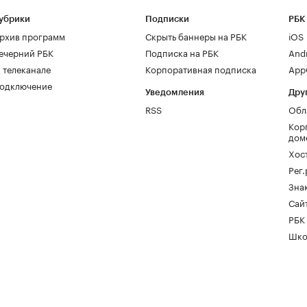
убрики
Подписки
РБК
рхив программ
Скрыть баннеры на РБК
iOS
ечерний РБК
Подписка на РБК
And
 телеканале
Корпоративная подписка
AppG
одключение
Уведомления
Дру
RSS
Обл
Кор
дом
Хос
Рег
Зна
Сайт
РБК
Шко