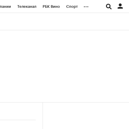
...
пании
Телеканал
РБК Вино
Спорт
ые проекты
Город
Стиль
Крипто
Спецпроекты СПб
логии и медиа
Финансы