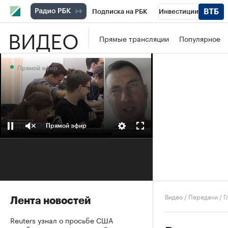
Подписка на РБК
Инвестиции
ВИДЕО
Школа управления РБК
РБК Образова
Прямые трансляции
Популярное
РБК Бизнес-среда
Дискуссионный клу
Прямой эфир
Конференции СПб
Спецпроекты
П
Рынок наличной валюты
Прямой эфир
Видео
/
Передачи
/
Г
Лента новостей
Reuters узнал о просьбе США