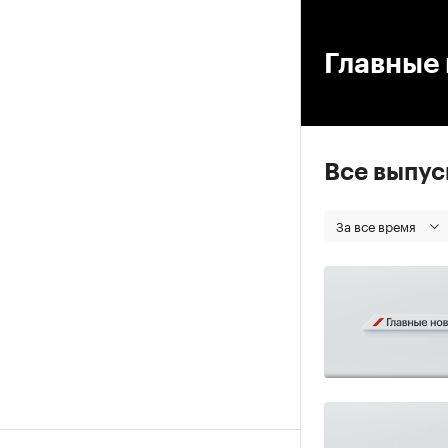
00
Главные 
Все выпу
За все время