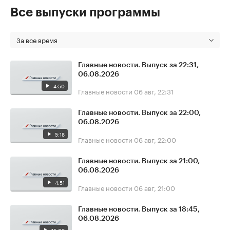
Все выпуски программы
За все время
Главные новости. Выпуск за 22:31,
06.08.2026
4:50
Главные новости
06 авг, 22:31
Главные новости. Выпуск за 22:00,
06.08.2026
5:18
Главные новости
06 авг, 22:00
Главные новости. Выпуск за 21:00,
06.08.2026
4:51
Главные новости
06 авг, 21:00
Главные новости. Выпуск за 18:45,
06.08.2026