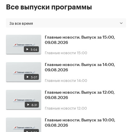
Все выпуски программы
За все время
Главные новости. Выпуск за 15:00,
09.08.2026
5:04
Главные новости
15:00
Главные новости. Выпуск за 14:00,
09.08.2026
5:07
Главные новости
14:00
Главные новости. Выпуск за 12:00,
09.08.2026
6:31
Главные новости
12:00
Главные новости. Выпуск за 10:00,
09.08.2026