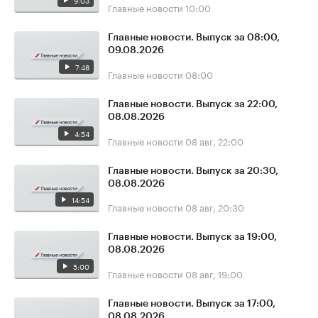
9:03
Главные новости
10:00
Главные новости. Выпуск за 08:00,
09.08.2026
7:48
Главные новости
08:00
Главные новости. Выпуск за 22:00,
08.08.2026
4:54
Главные новости
08 авг, 22:00
Главные новости. Выпуск за 20:30,
08.08.2026
14:54
Главные новости
08 авг, 20:30
Главные новости. Выпуск за 19:00,
08.08.2026
5:00
Главные новости
08 авг, 19:00
Главные новости. Выпуск за 17:00,
08.08.2026