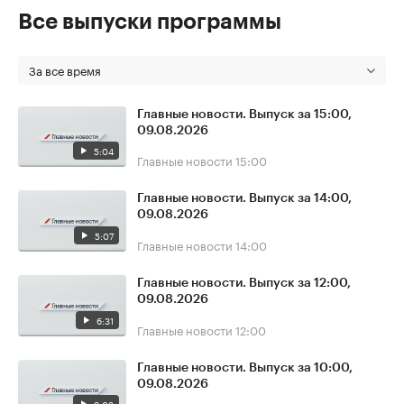
Все выпуски программы
За все время
Главные новости. Выпуск за 15:00,
09.08.2026
5:04
Главные новости
15:00
Главные новости. Выпуск за 14:00,
09.08.2026
5:07
Главные новости
14:00
Главные новости. Выпуск за 12:00,
09.08.2026
6:31
Главные новости
12:00
Главные новости. Выпуск за 10:00,
09.08.2026