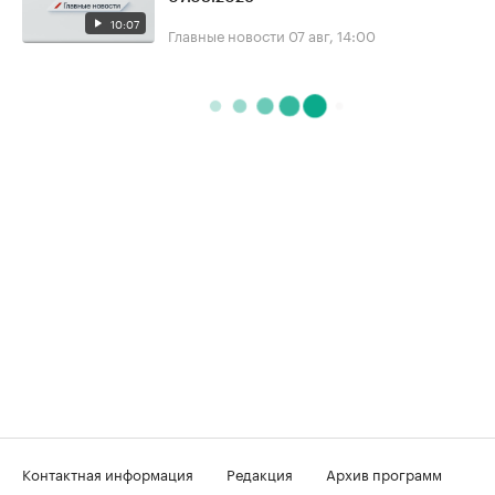
10:07
Главные новости
07 авг, 14:00
Контактная информация
Редакция
Архив программ