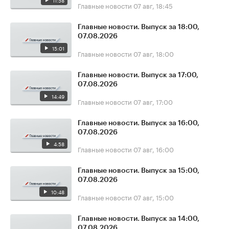
11:58
Главные новости
07 авг, 18:45
Главные новости. Выпуск за 18:00,
07.08.2026
15:01
Главные новости
07 авг, 18:00
Главные новости. Выпуск за 17:00,
07.08.2026
14:49
Главные новости
07 авг, 17:00
Главные новости. Выпуск за 16:00,
07.08.2026
4:58
Главные новости
07 авг, 16:00
Главные новости. Выпуск за 15:00,
07.08.2026
10:48
Главные новости
07 авг, 15:00
Главные новости. Выпуск за 14:00,
07.08.2026