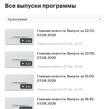
Все выпуски программы
За все время
Главные новости. Выпуск за 22:33,
07.08.2026
4:58
Главные новости
07 авг, 22:33
Главные новости. Выпуск за 22:00,
07.08.2026
5:01
Главные новости
07 авг, 22:00
Главные новости. Выпуск за 21:00,
07.08.2026
5:01
Главные новости
07 авг, 21:00
Главные новости. Выпуск за 18:45,
07.08.2026