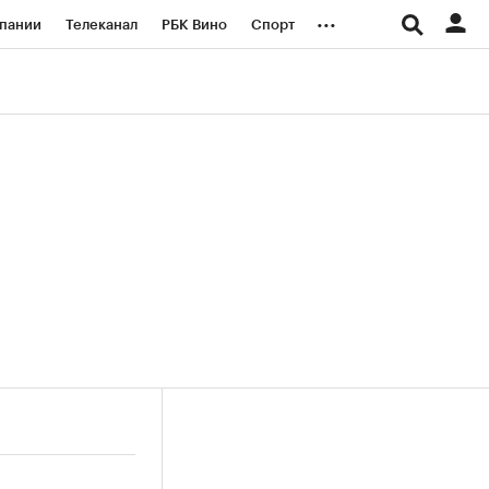
...
пании
Телеканал
РБК Вино
Спорт
ые проекты
Город
Стиль
Крипто
Спецпроекты СПб
логии и медиа
Финансы