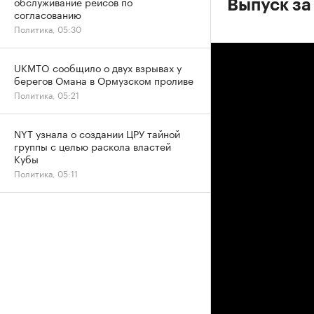
обслуживание рейсов по
Выпуск за
согласованию
Политика, 05:30
UKMTO сообщило о двух взрывах у
берегов Омана в Ормузском проливе
Политика, 05:21
NYT узнала о создании ЦРУ тайной
группы с целью раскола властей
Кубы
Политика, 05:11