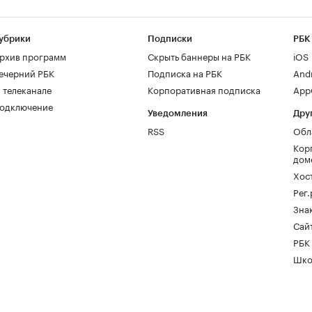
убрики
Подписки
РБК
рхив программ
Скрыть баннеры на РБК
iOS
ечерний РБК
Подписка на РБК
And
 телеканале
Корпоративная подписка
AppG
одключение
Уведомления
Дру
RSS
Обл
Кор
дом
Хос
Рег
Зна
Сайт
РБК
Шко