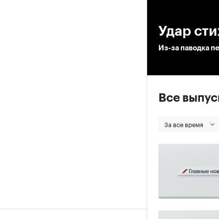
00
Удар сти
Из-за паводка п
Все выпу
За все время