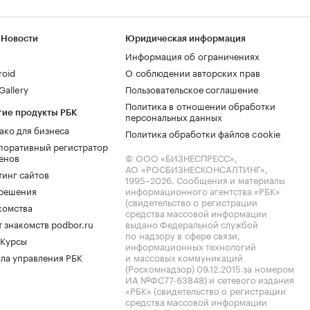
 Новости
Юридическая информация
Информация об ограничениях
roid
О соблюдении авторских прав
allery
Пользовательское соглашение
Политика в отношении обработки
гие продукты РБК
персональных данных
ако для бизнеса
Политика обработки файлов cookie
поративный регистратор
енов
© ООО «БИЗНЕСПРЕСС»,
АО «РОСБИЗНЕСКОНСАЛТИНГ»,
тинг сайтов
1995–2026
. Сообщения и материалы
.решения
информационного агентства «РБК»
(свидетельство о регистрации
комства
средства массовой информации
 знакомств podbor.ru
выдано Федеральной службой
по надзору в сфере связи,
 Курсы
информационных технологий
ла управления РБК
и массовых коммуникаций
(Роскомнадзор) 09.12.2015 за номером
ИА №ФС77-63848) и сетевого издания
«РБК» (свидетельство о регистрации
средства массовой информации