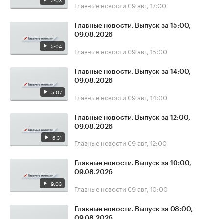
5:03
Главные новости
09 авг, 17:00
Главные новости. Выпуск за 15:00,
09.08.2026
5:04
Главные новости
09 авг, 15:00
Главные новости. Выпуск за 14:00,
09.08.2026
5:07
Главные новости
09 авг, 14:00
Главные новости. Выпуск за 12:00,
09.08.2026
6:31
Главные новости
09 авг, 12:00
Главные новости. Выпуск за 10:00,
09.08.2026
9:03
Главные новости
09 авг, 10:00
Главные новости. Выпуск за 08:00,
09.08.2026