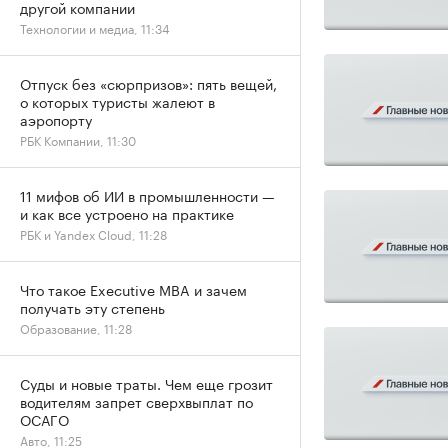
другой компании
Технологии и медиа, 11:34
Отпуск без «сюрпризов»: пять вещей,
о которых туристы жалеют в
аэропорту
РБК Компании, 11:30
11 мифов об ИИ в промышленности —
и как все устроено на практике
РБК и Yandex Cloud, 11:28
Что такое Executive MBA и зачем
получать эту степень
Образование, 11:28
Суды и новые траты. Чем еще грозит
водителям запрет сверхвыплат по
ОСАГО
Авто, 11:25