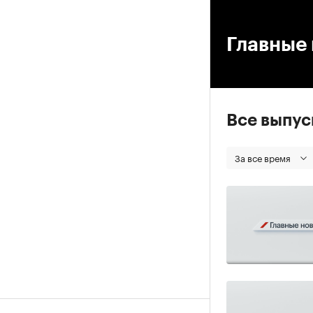
00
Главные 
Все выпу
За все время