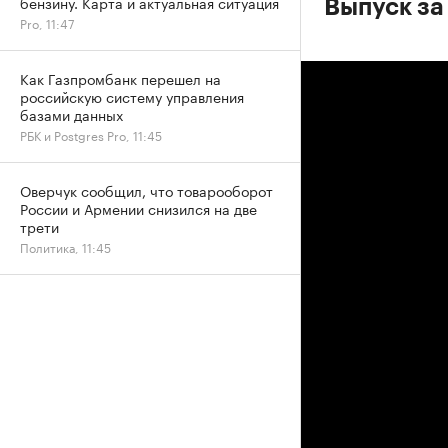
бензину. Карта и актуальная ситуация
Выпуск за
Pro, 11:47
Как Газпромбанк перешел на
российскую систему управления
базами данных
РБК и Postgres Pro, 11:45
Оверчук сообщил, что товарооборот
России и Армении снизился на две
трети
Политика, 11:45