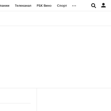
...
пании
Телеканал
РБК Вино
Спорт
ые проекты
Город
Стиль
Крипто
Спецпроекты СПб
логии и медиа
Финансы