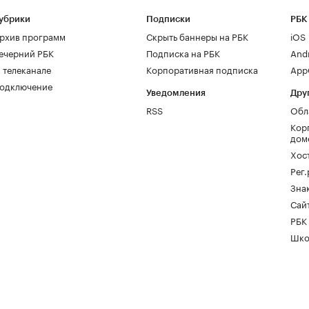
убрики
Подписки
РБК
рхив программ
Скрыть баннеры на РБК
iOS
ечерний РБК
Подписка на РБК
And
 телеканале
Корпоративная подписка
AppG
одключение
Уведомления
Дру
RSS
Обл
Кор
дом
Хос
Рег
Зна
Сайт
РБК
Шко