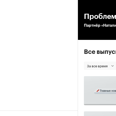
00
Проблем
Партнёр «Натали
Все выпу
За все время