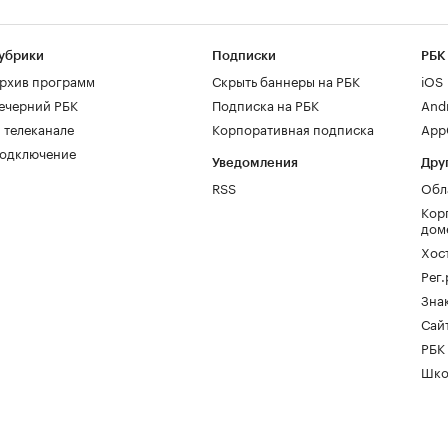
убрики
Подписки
РБК
рхив программ
Скрыть баннеры на РБК
iOS
ечерний РБК
Подписка на РБК
And
 телеканале
Корпоративная подписка
AppG
одключение
Уведомления
Дру
RSS
Обл
Кор
дом
Хос
Рег
Зна
Сайт
РБК
Шко