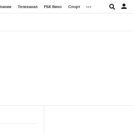
...
пании
Телеканал
РБК Вино
Спорт
ые проекты
Город
Стиль
Крипто
Спецпроекты СПб
логии и медиа
Финансы