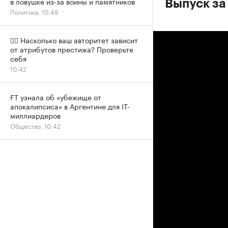
в ловушке из-за войны и памятников
Выпуск за
Политика, 10:49
✍🏻 Насколько ваш авторитет зависит
от атрибутов престижа? Проверьте
себя
10:42
FT узнала об «убежище от
апокалипсиса» в Аргентине для IT-
миллиардеров
Общество, 10:42