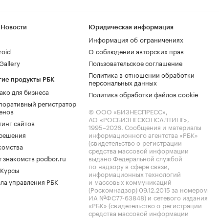
 Новости
Юридическая информация
Информация об ограничениях
roid
О соблюдении авторских прав
allery
Пользовательское соглашение
Политика в отношении обработки
гие продукты РБК
персональных данных
ако для бизнеса
Политика обработки файлов cookie
поративный регистратор
енов
© ООО «БИЗНЕСПРЕСС»,
АО «РОСБИЗНЕСКОНСАЛТИНГ»,
тинг сайтов
1995–2026
. Сообщения и материалы
.решения
информационного агентства «РБК»
(свидетельство о регистрации
комства
средства массовой информации
 знакомств podbor.ru
выдано Федеральной службой
по надзору в сфере связи,
 Курсы
информационных технологий
ла управления РБК
и массовых коммуникаций
(Роскомнадзор) 09.12.2015 за номером
ИА №ФС77-63848) и сетевого издания
«РБК» (свидетельство о регистрации
средства массовой информации