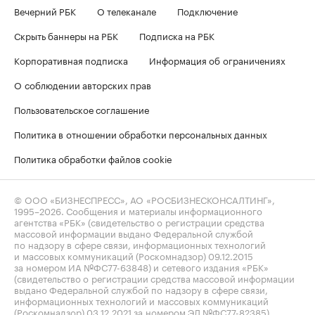
Вечерний РБК
О телеканале
Подключение
Скрыть баннеры на РБК
Подписка на РБК
Корпоративная подписка
Информация об ограничениях
О соблюдении авторских прав
Пользовательское соглашение
Политика в отношении обработки персональных данных
Политика обработки файлов cookie
© ООО «БИЗНЕСПРЕСС», АО «РОСБИЗНЕСКОНСАЛТИНГ»,
1995–2026
. Сообщения и материалы информационного
агентства «РБК» (свидетельство о регистрации средства
массовой информации выдано Федеральной службой
по надзору в сфере связи, информационных технологий
и массовых коммуникаций (Роскомнадзор) 09.12.2015
за номером ИА №ФС77-63848) и сетевого издания «РБК»
(свидетельство о регистрации средства массовой информации
выдано Федеральной службой по надзору в сфере связи,
информационных технологий и массовых коммуникаций
(Роскомнадзор) 03.12.2021 за номером ЭЛ №ФС77-82385)