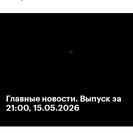
00:00
/
00:00
Главные новости. Выпуск за
21:00, 15.05.2026