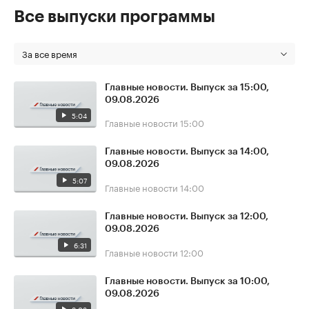
Все выпуски программы
За все время
Главные новости. Выпуск за 15:00,
09.08.2026
5:04
Главные новости
15:00
Главные новости. Выпуск за 14:00,
09.08.2026
5:07
Главные новости
14:00
Главные новости. Выпуск за 12:00,
09.08.2026
6:31
Главные новости
12:00
Главные новости. Выпуск за 10:00,
09.08.2026