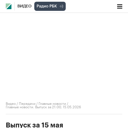
ВИДЕО
Видео
/
Передачи
/
Главные новости
/
Главные новости. Выпуск за 21:00, 15.05.2026
Выпуск за 15 мая