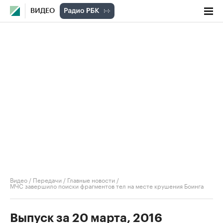
ВИДЕО
Видео
/
Передачи
/
Главные новости
/
МЧС завершило поиски фрагментов тел на месте крушения Боинга
Выпуск за 20 марта, 2016