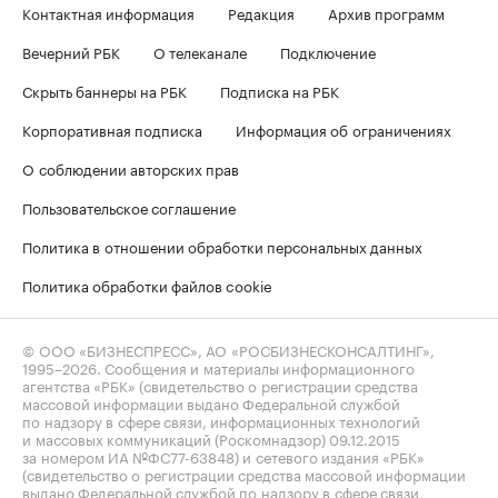
Контактная информация
Редакция
Архив программ
Вечерний РБК
О телеканале
Подключение
Скрыть баннеры на РБК
Подписка на РБК
Корпоративная подписка
Информация об ограничениях
О соблюдении авторских прав
Пользовательское соглашение
Политика в отношении обработки персональных данных
Политика обработки файлов cookie
© ООО «БИЗНЕСПРЕСС», АО «РОСБИЗНЕСКОНСАЛТИНГ»,
1995–2026
. Сообщения и материалы информационного
агентства «РБК» (свидетельство о регистрации средства
массовой информации выдано Федеральной службой
по надзору в сфере связи, информационных технологий
и массовых коммуникаций (Роскомнадзор) 09.12.2015
за номером ИА №ФС77-63848) и сетевого издания «РБК»
(свидетельство о регистрации средства массовой информации
выдано Федеральной службой по надзору в сфере связи,