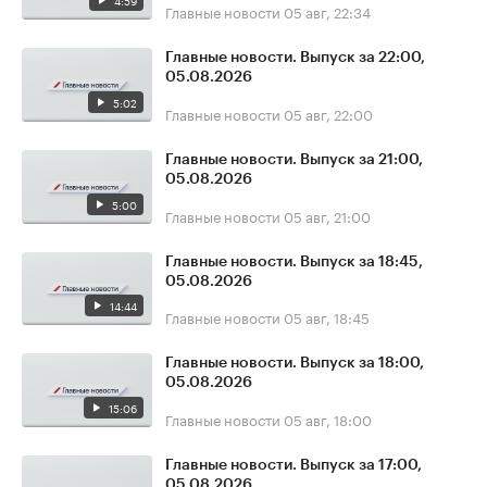
4:59
Главные новости
05 авг, 22:34
Главные новости. Выпуск за 22:00,
05.08.2026
5:02
Главные новости
05 авг, 22:00
Главные новости. Выпуск за 21:00,
05.08.2026
5:00
Главные новости
05 авг, 21:00
Главные новости. Выпуск за 18:45,
05.08.2026
14:44
Главные новости
05 авг, 18:45
Главные новости. Выпуск за 18:00,
05.08.2026
15:06
Главные новости
05 авг, 18:00
Главные новости. Выпуск за 17:00,
05.08.2026