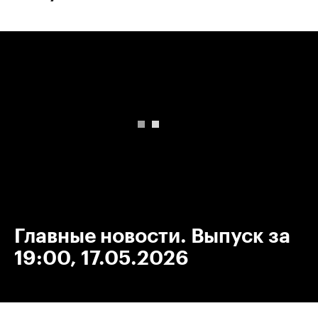
00:00
/
00:00
Главные новости. Выпуск за
19:00, 17.05.2026