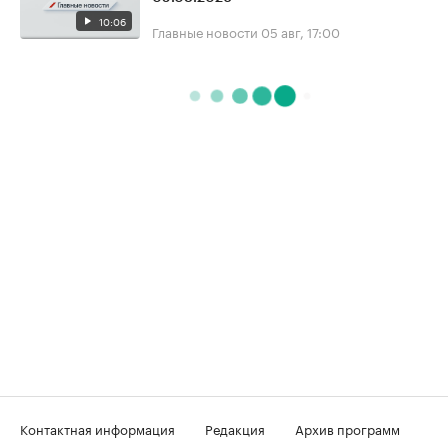
10:06
Главные новости
05 авг, 17:00
Контактная информация
Редакция
Архив программ