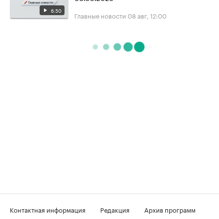
6:50
Главные новости
08 авг, 12:00
Контактная информация
Редакция
Архив программ