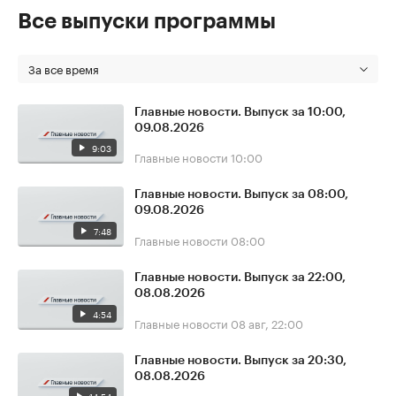
Все выпуски программы
За все время
Главные новости. Выпуск за 10:00,
09.08.2026
9:03
Главные новости
10:00
Главные новости. Выпуск за 08:00,
09.08.2026
7:48
Главные новости
08:00
Главные новости. Выпуск за 22:00,
08.08.2026
4:54
Главные новости
08 авг, 22:00
Главные новости. Выпуск за 20:30,
08.08.2026