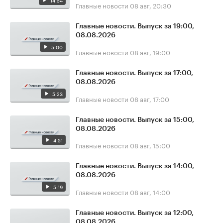
14:54
Главные новости
08 авг, 20:30
Главные новости. Выпуск за 19:00,
08.08.2026
5:00
Главные новости
08 авг, 19:00
Главные новости. Выпуск за 17:00,
08.08.2026
5:23
Главные новости
08 авг, 17:00
Главные новости. Выпуск за 15:00,
08.08.2026
4:51
Главные новости
08 авг, 15:00
Главные новости. Выпуск за 14:00,
08.08.2026
5:19
Главные новости
08 авг, 14:00
Главные новости. Выпуск за 12:00,
08.08.2026