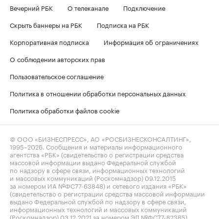
Вечерний РБК
О телеканале
Подключение
Скрыть баннеры на РБК
Подписка на РБК
Корпоративная подписка
Информация об ограничениях
О соблюдении авторских прав
Пользовательское соглашение
Политика в отношении обработки персональных данных
Политика обработки файлов cookie
© ООО «БИЗНЕСПРЕСС», АО «РОСБИЗНЕСКОНСАЛТИНГ»,
1995–2026
. Сообщения и материалы информационного
агентства «РБК» (свидетельство о регистрации средства
массовой информации выдано Федеральной службой
по надзору в сфере связи, информационных технологий
и массовых коммуникаций (Роскомнадзор) 09.12.2015
за номером ИА №ФС77-63848) и сетевого издания «РБК»
(свидетельство о регистрации средства массовой информации
выдано Федеральной службой по надзору в сфере связи,
информационных технологий и массовых коммуникаций
(Роскомнадзор) 03.12.2021 за номером ЭЛ №ФС77-82385)