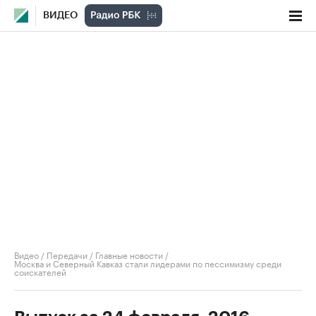
ВИДЕО
Видео
/
Передачи
/
Главные новости
/
Москва и Северный Кавказ стали лидерами по пессимизму среди
соискателей