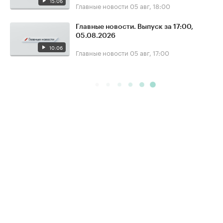
15:06
Главные новости
05 авг, 18:00
Главные новости. Выпуск за 17:00,
05.08.2026
10:06
Главные новости
05 авг, 17:00