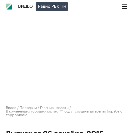
ВИДЕО
Видео
/
Передачи
/
Главные новости
/
В крупнейших городах-портах РФ будут созданы штабы по борьбе с
терроризмо