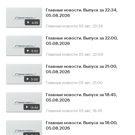
Главные новости. Выпуск за 22:34,
05.08.2026
4:59
Главные новости
05 авг, 22:34
Главные новости. Выпуск за 22:00,
05.08.2026
5:02
Главные новости
05 авг, 22:00
Главные новости. Выпуск за 21:00,
05.08.2026
5:00
Главные новости
05 авг, 21:00
Главные новости. Выпуск за 18:45,
05.08.2026
14:44
Главные новости
05 авг, 18:45
Главные новости. Выпуск за 18:00,
05.08.2026