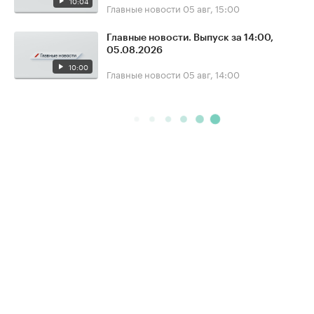
10:04
Главные новости
05 авг, 15:00
Главные новости. Выпуск за 14:00,
05.08.2026
10:00
Главные новости
05 авг, 14:00