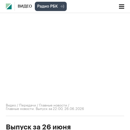
ВИДЕО
Видео
/
Передачи
/
Главные новости
/
Главные новости. Выпуск за 22:00, 26.06.2026
Выпуск за 26 июня