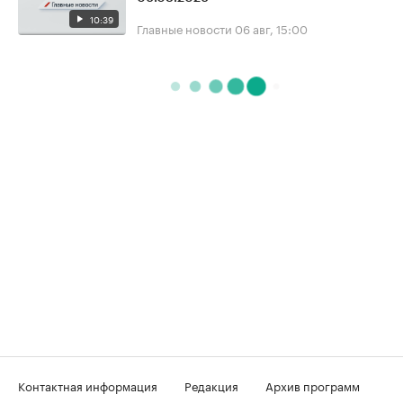
10:39
Главные новости
06 авг, 15:00
Контактная информация
Редакция
Архив программ