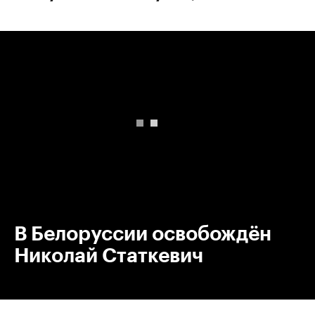
00:00
/
00:00
В Белоруссии освобождён
Николай Статкевич