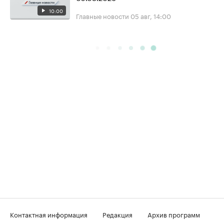
10:00
Главные новости
05 авг, 14:00
Контактная информация
Редакция
Архив программ