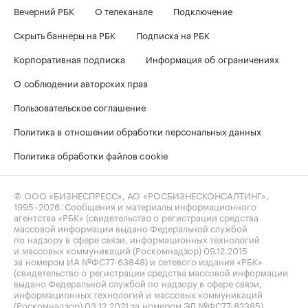
Вечерний РБК
О телеканале
Подключение
Скрыть баннеры на РБК
Подписка на РБК
Корпоративная подписка
Информация об ограничениях
О соблюдении авторских прав
Пользовательское соглашение
Политика в отношении обработки персональных данных
Политика обработки файлов cookie
© ООО «БИЗНЕСПРЕСС», АО «РОСБИЗНЕСКОНСАЛТИНГ»,
1995–2026
. Сообщения и материалы информационного
агентства «РБК» (свидетельство о регистрации средства
массовой информации выдано Федеральной службой
по надзору в сфере связи, информационных технологий
и массовых коммуникаций (Роскомнадзор) 09.12.2015
за номером ИА №ФС77-63848) и сетевого издания «РБК»
(свидетельство о регистрации средства массовой информации
выдано Федеральной службой по надзору в сфере связи,
информационных технологий и массовых коммуникаций
(Роскомнадзор) 03.12.2021 за номером ЭЛ №ФС77-82385)