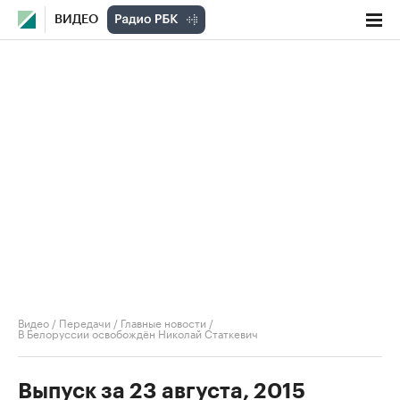
ВИДЕО
Видео
/
Передачи
/
Главные новости
/
В Белоруссии освобождён Николай Статкевич
Выпуск за 23 августа, 2015