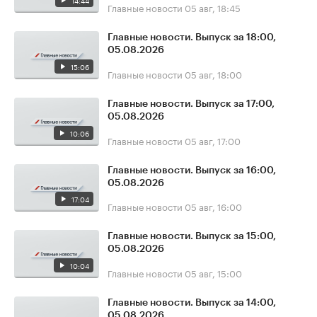
14:44
Главные новости
05 авг, 18:45
Главные новости. Выпуск за 18:00,
05.08.2026
15:06
Главные новости
05 авг, 18:00
Главные новости. Выпуск за 17:00,
05.08.2026
10:06
Главные новости
05 авг, 17:00
Главные новости. Выпуск за 16:00,
05.08.2026
17:04
Главные новости
05 авг, 16:00
Главные новости. Выпуск за 15:00,
05.08.2026
10:04
Главные новости
05 авг, 15:00
Главные новости. Выпуск за 14:00,
05.08.2026