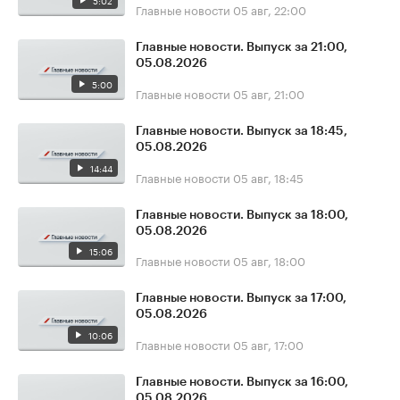
5:02
Главные новости
05 авг, 22:00
Главные новости. Выпуск за 21:00,
05.08.2026
5:00
Главные новости
05 авг, 21:00
Главные новости. Выпуск за 18:45,
05.08.2026
14:44
Главные новости
05 авг, 18:45
Главные новости. Выпуск за 18:00,
05.08.2026
15:06
Главные новости
05 авг, 18:00
Главные новости. Выпуск за 17:00,
05.08.2026
10:06
Главные новости
05 авг, 17:00
Главные новости. Выпуск за 16:00,
05.08.2026