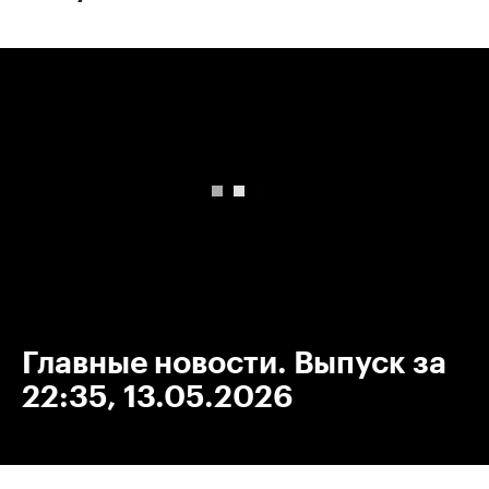
00:00
/
00:00
Главные новости. Выпуск за
22:35, 13.05.2026